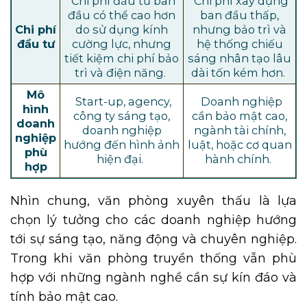
Chi phí đầu tư ban
Chi phí xây dựng
đầu có thể cao hơn
ban đầu thấp,
Chi phí
do sử dụng kính
nhưng bảo trì và
đầu tư
cường lực, nhưng
hệ thống chiếu
tiết kiệm chi phí bảo
sáng nhân tạo lâu
trì và điện năng.
dài tốn kém hơn.
Mô
Start-up, agency,
Doanh nghiệp
hình
công ty sáng tạo,
cần bảo mật cao,
doanh
doanh nghiệp
ngành tài chính,
nghiệp
hướng đến hình ảnh
luật, hoặc cơ quan
phù
hiện đại.
hành chính.
hợp
Nhìn chung, văn phòng xuyên thấu là lựa
chọn lý tưởng cho các doanh nghiệp hướng
tới sự sáng tạo, năng động và chuyên nghiệp.
Trong khi văn phòng truyền thống vẫn phù
hợp với những ngành nghề cần sự kín đáo và
tính bảo mật cao.