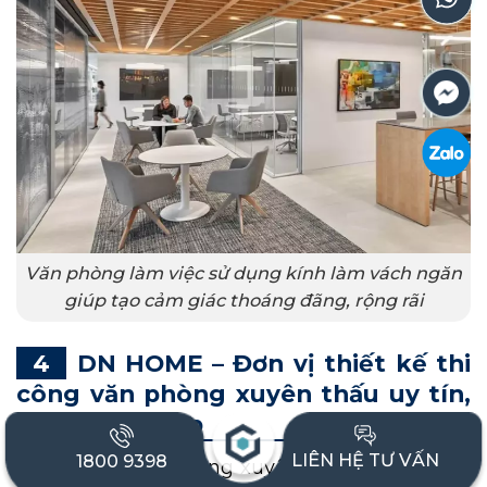
Văn phòng làm việc sử dụng kính làm vách ngăn
giúp tạo cảm giác thoáng đãng, rộng rãi
DN HOME – Đơn vị thiết kế thi
công văn phòng xuyên thấu uy tín,
chuyên nghiệp
LIÊN HỆ TƯ VẤN
1800 9398
Để sở hữu văn phòng xuyên thấu hiện đại và