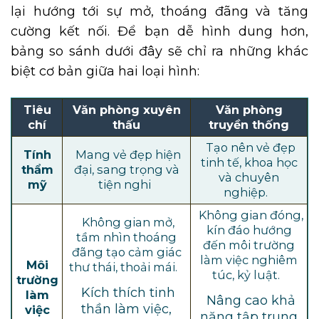
lại hướng tới sự mở, thoáng đãng và tăng
cường kết nối. Để bạn dễ hình dung hơn,
bảng so sánh dưới đây sẽ chỉ ra những khác
biệt cơ bản giữa hai loại hình:
Tiêu
Văn phòng xuyên
Văn phòng
chí
thấu
truyền thống
Tạo nên vẻ đẹp
Tính
Mang vẻ đẹp hiện
tinh tế, khoa học
thẩm
đại, sang trọng và
và chuyên
mỹ
tiện nghi
nghiệp.
Không gian đóng,
Không gian mở,
kín đáo hướng
tầm nhìn thoáng
đến môi trường
đãng tạo cảm giác
làm việc nghiêm
Môi
thư thái, thoải mái.
túc, kỷ luật.
trường
Kích thích tinh
làm
Nâng cao khả
thần làm việc,
việc
năng tập trung