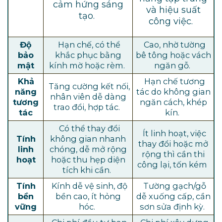
cảm hứng sáng
và hiệu suất
tạo.
công việc.
Độ
Hạn chế, có thể
Cao, nhờ tường
bảo
khắc phục bằng
bê tông hoặc vách
mật
kính mờ hoặc rèm.
ngăn gỗ.
Khả
Hạn chế tương
Tăng cường kết nối,
năng
tác do không gian
nhân viên dễ dàng
tương
ngăn cách, khép
trao đổi, hợp tác.
tác
kín.
Có thể thay đổi
Ít linh hoạt, việc
Tính
không gian nhanh
thay đổi hoặc mở
linh
chóng, dễ mở rộng
rộng thì cần thi
hoạt
hoặc thu hẹp diện
công lại, tốn kém
tích khi cần.
Tính
Kính dễ vệ sinh, độ
Tường gạch/gỗ
bền
bền cao, ít hỏng
dễ xuống cấp, cần
vững
hóc.
sơn sửa định kỳ.