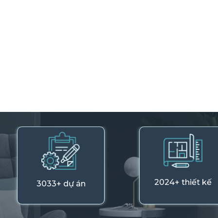
2024+ thiết kế
3033+ dự án