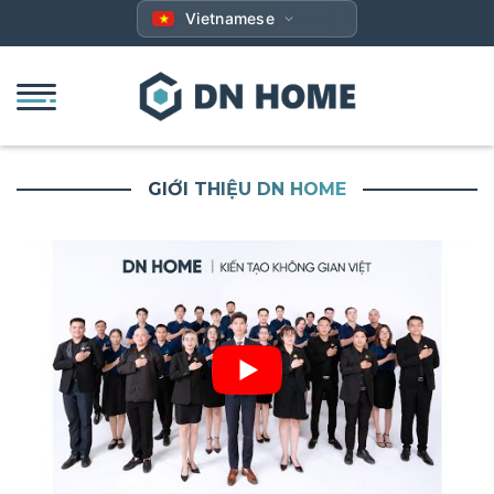
Bỏ
Vietnamese
qua
nội
dung
GIỚI THIỆU DN HOME