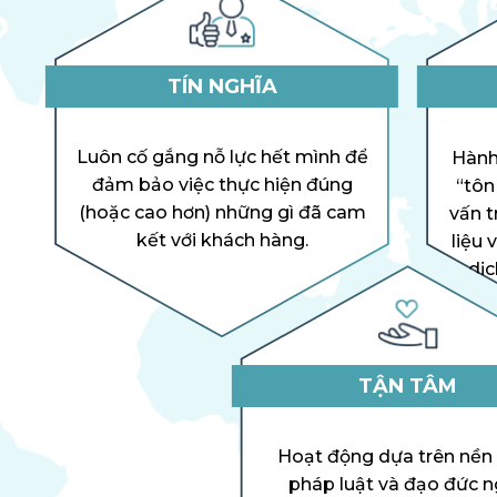
TÍN NGHĨA
Luôn cố gắng nỗ lực hết mình để
Hành
đảm bảo việc thực hiện đúng
“tôn
(hoặc cao hơn) những gì đã cam
vấn t
kết với khách hàng.
liệu 
dịc
TẬN TÂM
Hoạt động dựa trên nền
pháp luật và đạo đức 