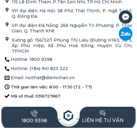
115 Lê Đình Thám, P.Tân Sơn Nhì, TP.Hồ Chí Minh
VP đại diện Hà Nội: 38 Phố Thái Thịnh, P. Ngã Tư Sở,
Q. Đống Đa.
VP đại diện Đà Nẵng: 266 Nguyễn Tri Phương, P. Thạc
Gián, Q. Thanh Khê
Xưởng gỗ: 156/32/1 Phùng Thị Liếu (Đường H161), Tổ 3,
Ấp Phú Hiệp, Xã Phú Hoà Đông, Huyện Củ Chi,
TPHCM
Hotline: 1800 9398
Hotline: (+84) 941 823 322
Email: noithat@diemnhan.vn
Thời gian làm việc: 8:00 - 17:30 (T2 - T7)
Mã số thuế: 0316727867
DỊCH VỤ NỔI BẬT
LIÊN HỆ TƯ VẤN
1800 9398
HỖ TRỢ KHÁCH HÀNG