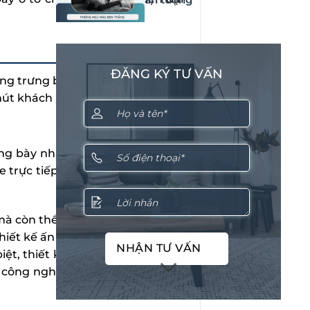
ĐĂNG KÝ TƯ VẤN
hàng trưng bày ô tô để có thêm để
hút khách hàng hiệu quả:
ưng bày nhằm giới thiệu các mẫu
trực tiếp, tìm hiểu về thông tin
mà còn thể hiện hình ảnh, phong
iết kế ấn tượng sẽ tạo cảm giác
NHẬN TƯ VẤN
biệt, thiết kế showroom cần đảm
 công nghệ phù hợp và mang lại