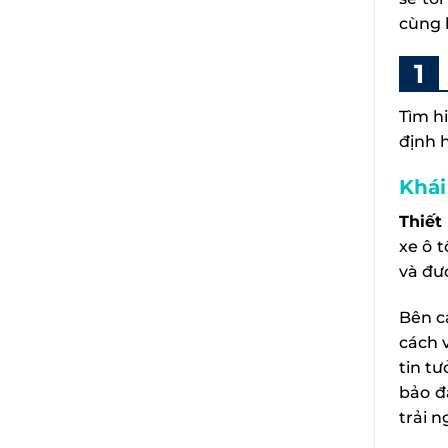
cùng 
Tìm h
định 
Khái
Thiết
xe ô 
và đư
Bên c
cách 
tin t
bảo đ
trải 