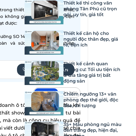
Thiết kế thi công văn
phòng Tân Phú cũ trọn
ong thiết kế – thi công nội thất,
gói, uy tín, giá tốt
ạo không gian sống hiện đại, tiện
̣t được:
Thiết kế căn hộ cho
ường SO 14001:2015
người độc thân đẹp, giá
oàn và sức khỏe nghề nghiệp
rẻ, tiện ích
Thiết kế cảnh quan
chung cư: Tối ưu tiện ích
YÊU CẦU TƯ VẤN
& Gia tăng giá trị bất
động sản
Mặc định
Lớn hơn
Chiêm ngưỡng 13+ văn
phòng đẹp thế giới, độc
oanh ô tô ưu tiên hàng đầu khi
đáo, ấn tượng
i thất showroom được đầu tư bài
e, mà còn là công cụ hiệu quả để
35+ Mẫu phòng ngủ màu
i viết dưới đây, DN HOME sẽ chia
đen trắng đẹp, hiện đại,
y ô tô chuyên nghiệp, hiện đại
ấn tượng