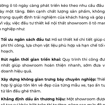
rường ô tô ngày càng phát triển kéo theo nhu cầu đầ
ày một tăng. Bên cạnh chất lượng sản phẩm, không
trọng quyết định trải nghiệm của khách hàng và góp
Vì vậy, việc đầu tư thiết kế nội thất showroom ô tô man
 nghiệp như:
Tối ưu ngân sách đầu tư:
Hồ sơ thiết kế chi tiết giúp
phí thi công, lựa chọn vật liệu phù hợp và hạn chế tố
hoạch.
Rút ngắn thời gian triển khai:
Quy trình thi công đư
nhất giúp showroom hoàn thiện nhanh, sớm đưa v
doanh hiệu quả.
Xây dựng không gian trưng bày chuyên nghiệp:
Thiế
hợp lý giúp tôn lên vẻ đẹp của từng mẫu xe, tạo ấn
từ lần đầu ghé thăm.
Khẳng định dấu ấn thương hiệu:
Một showroom được 
sẽ tạo sự khác biệt trên thị trường, nâng cao mức độ