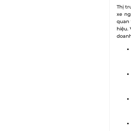
Thị t
xe ng
quan 
hiệu. 
doanh