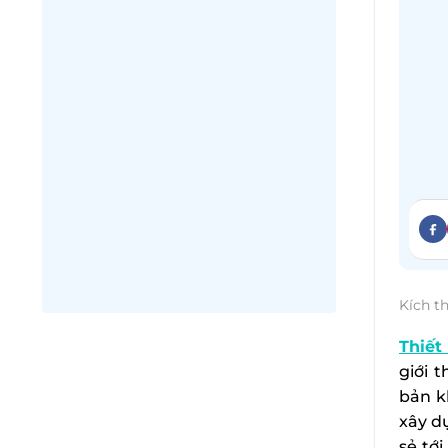
Kích t
Thiết
giới 
bản k
xây d
sẻ tớ