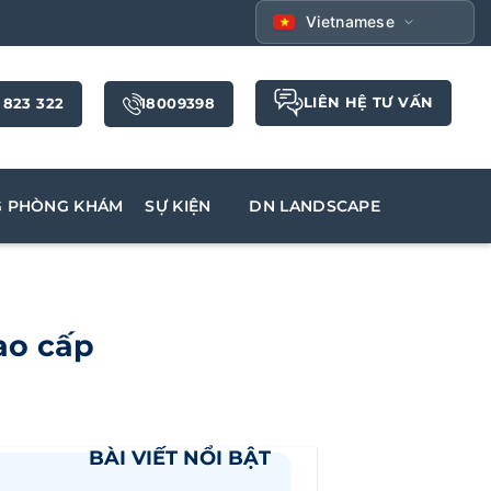
Vietnamese
LIÊN HỆ TƯ VẤN
 823 322
18009398
G PHÒNG KHÁM
SỰ KIỆN
DN LANDSCAPE
ao cấp
BÀI VIẾT NỔI BẬT