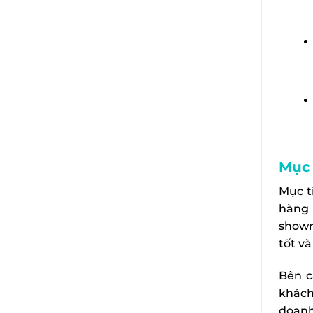
Mục 
Mục t
hàng 
showr
tốt v
Bên c
khách
doanh