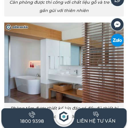
Căn phòng được thi công với chất liệu gỗ và tre nên
gần gũi với thiên nhiên
Phòng tắm được thiết kế kín đáo có đầy đủ thiết bị
phục vụ cho người sử dụng
LIÊN HỆ TƯ VẤN
1800 9398