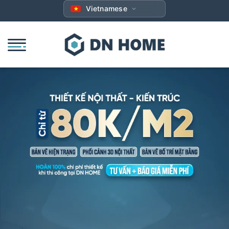
Bỏ
Vietnamese
qua
nội
dung