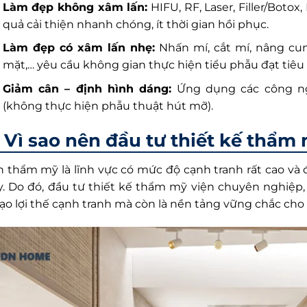
Làm đẹp không xâm lấn:
HIFU, RF, Laser, Filler/Boto
quả cải thiện nhanh chóng, ít thời gian hồi phục.
Làm đẹp có xâm lấn nhẹ:
Nhấn mí, cắt mí, nâng cu
mặt,… yêu cầu không gian thực hiện tiểu phẫu đạt tiê
Giảm cân – định hình dáng:
Ứng dụng các công ng
(không thực hiện phẫu thuật hút mỡ).
Vì sao nên đầu tư thiết kế thẩm 
 thẩm mỹ là lĩnh vực có mức độ cạnh tranh rất cao và đặ
ậy. Do đó, đầu tư thiết kế thẩm mỹ viện chuyên nghiệp
ạo lợi thế cạnh tranh mà còn là nền tảng vững chắc cho s