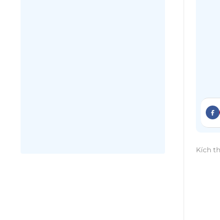
Kích t
Trong
thuần
phát 
chuẩn
thời 