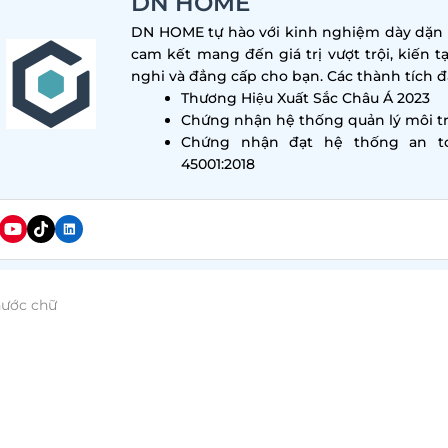
DN HOME
DN HOME tự hào với kinh nghiệm dày dặn tr
cam kết mang đến giá trị vượt trội, kiến t
nghi và đẳng cấp cho bạn. Các thành tích đa
Thương Hiệu Xuất Sắc Châu Á 2023
Chứng nhận hệ thống quản lý môi tr
Chứng nhận đạt hệ thống an t
45001:2018
hước chữ
 bối cảnh ngành làm đẹp phát triển mạnh mẽ,
thiết 
 là bài toán thẩm mỹ mà còn là yếu tố then chốt quyết
triển lâu dài của thương hiệu. Một thẩm mỹ viện được 
 y khoa sẽ tạo niềm tin vững chắc cho khách hàng ng
góp phần nâng cao hiệu quả vận hành và chất lượng dịch