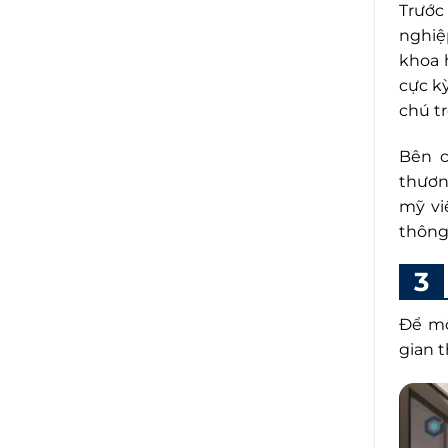
Trước
nghiệ
khoa 
cực k
chú t
Bên 
thươn
mỹ vi
thông
Để mộ
gian 