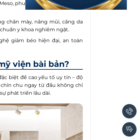
x, Meso, phun xăm thẩm mỹ,… hiệu
ng chân mày, nâng mũi, căng da
u chuẩn y khoa nghiêm ngặt.
hệ giảm béo hiện đại, an toàn
mỹ viện bài bản?
c biệt đề cao yếu tố uy tín – độ
, chỉn chu ngay từ đầu không chỉ
ự phát triển lâu dài.