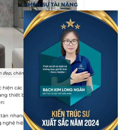
NHÂN SỰ TÀI NĂNG
m đẹp, chăm sóc sắc đẹp
 hiện các ca phẫu thuật xâm lấn
ang thiết bị – công nghệ hiện đại.
n:
tàn nhang; các liệu trình dưỡng
g nghệ hiện đại.