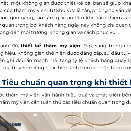
 hết, một không gian được thiết kế bài bản sẽ giúp k
p của thẩm mỹ viện. Từ khu vực lễ tân, phòng tư vấn đ
học, gọn gàng, tạo cảm giác an tâm khi trải nghiệm các 
ỳ quan trọng bởi khách hàng ngày nay không chỉ quan 
rọng đến môi trường, không gian và cách phục vụ.
cạnh đó,
thiết kế thẩm mỹ viện
đẹp, sang trọng cò
g hiệu. Không gian thể hiện được đẳng cấp, sự đầu tư 
ện ghi dấu ấn mạnh mẽ, tăng tỷ lệ khách hàng quay l
 qua truyền miệng hoặc hình ảnh trên các nền tảng tru
Tiêu chuẩn quan trọng khi thiết
t thẩm mỹ viện vận hành hiệu quả và phát triển bền 
thẩm mỹ viện cần tuân thủ các tiêu chuẩn quan trọng dư