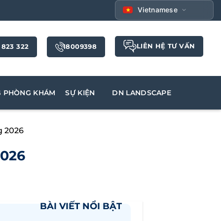
Vietnamese
LIÊN HỆ TƯ VẤN
 823 322
18009398
G PHÒNG KHÁM
SỰ KIỆN
DN LANDSCAPE
g 2026
2026
BÀI VIẾT NỔI BẬT