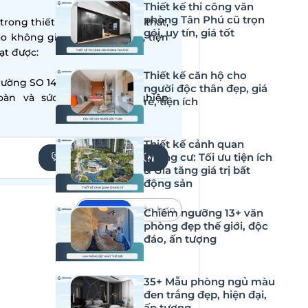
Thiết kế thi công văn
phòng Tân Phú cũ trọn
ong thiết kế – thi công nội thất,
gói, uy tín, giá tốt
ạo không gian sống hiện đại, tiện
̣t được:
Thiết kế căn hộ cho
ường SO 14001:2015
người độc thân đẹp, giá
oàn và sức khỏe nghề nghiệp
rẻ, tiện ích
Thiết kế cảnh quan
chung cư: Tối ưu tiện ích
YÊU CẦU TƯ VẤN
& Gia tăng giá trị bất
động sản
Mặc định
Lớn hơn
Chiêm ngưỡng 13+ văn
phòng đẹp thế giới, độc
kế thẩm mỹ viện
không chỉ đơn
đáo, ấn tượng
 định khả năng cạnh tranh và sự
thiết kế bài bản, sang trọng và
35+ Mẫu phòng ngủ màu
ay từ lần đầu trải nghiệm, đồng
đen trắng đẹp, hiện đại,
 vụ.
ấn tượng