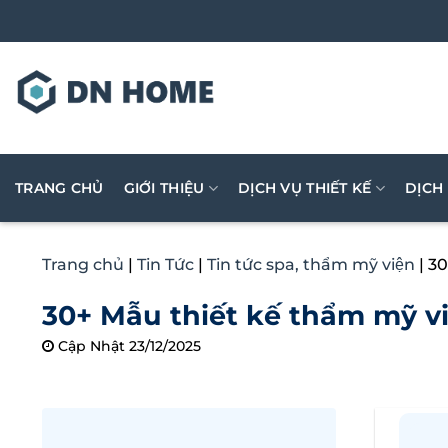
Bỏ
qua
nội
dung
TRANG CHỦ
GIỚI THIỆU
DỊCH VỤ THIẾT KẾ
DỊCH
Trang chủ
|
Tin Tức
|
Tin tức spa, thẩm mỹ viện
|
30
30+ Mẫu thiết kế thẩm mỹ v
Cập Nhật 23/12/2025