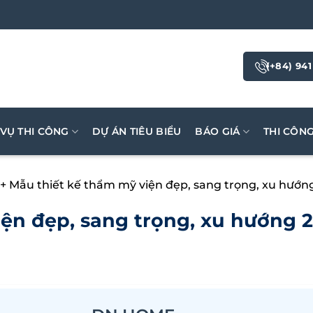
(+84) 941
 VỤ THI CÔNG
DỰ ÁN TIÊU BIỂU
BÁO GIÁ
THI CÔN
+ Mẫu thiết kế thẩm mỹ viện đẹp, sang trọng, xu hướn
iện đẹp, sang trọng, xu hướng 