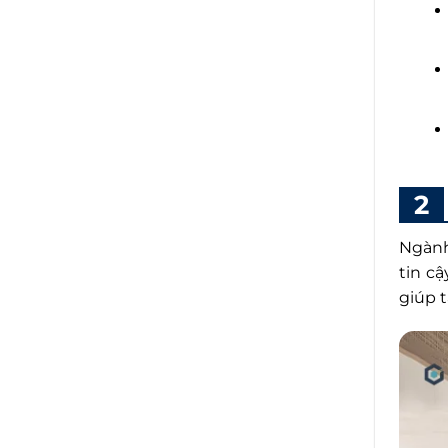
Ngành
tin c
giúp t