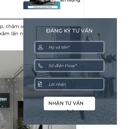
, chăm sóc sắc đẹp và cải thiện
ĐĂNG KÝ TƯ VẤN
âm lấn nhẹ (trong phạm vi cho
NHẬN TƯ VẤN