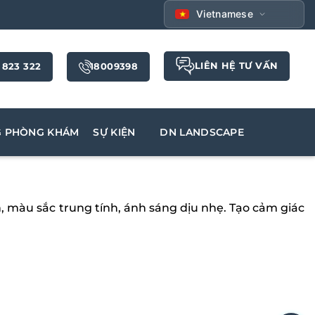
Vietnamese
LIÊN HỆ TƯ VẤN
 823 322
18009398
G PHÒNG KHÁM
SỰ KIỆN
DN LANDSCAPE
n, màu sắc trung tính, ánh sáng dịu nhẹ. Tạo cảm giác