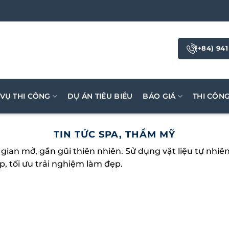
(+84) 941
 VỤ THI CÔNG
DỰ ÁN TIÊU BIỂU
BÁO GIÁ
THI CÔN
TIN TỨC SPA, THẨM MỸ
gian mở, gần gũi thiên nhiên. Sử dụng vật liệu tự nhiê
p, tối ưu trải nghiệm làm đẹp.