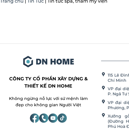
Trang chủ
|
Tin Tức
|
Tin tức spa, thẩm mỹ viện
115 Lê Đì
CÔNG TY CỔ PHẦN XÂY DỰNG &
Chí Minh
THIẾT KẾ DN HOME
VP đại di
P. Ngã Tư 
Không ngừng nỗ lực với sứ mệnh làm
VP đại di
đẹp cho không gian Người Việt
Phương, P
Xưởng gỗ
(Đường H1
Phú Hoà Đ