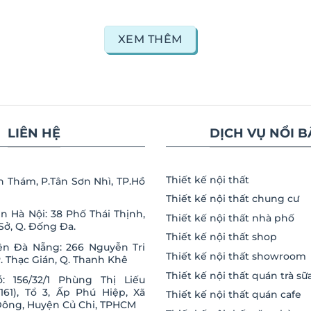
XEM THÊM
LIÊN HỆ
DỊCH VỤ NỔI B
Thiết kế nội thất
nh Thám, P.Tân Sơn Nhì, TP.Hồ
Thiết kế nội thất chung cư
ện Hà Nội: 38 Phố Thái Thịnh,
Thiết kế nội thất nhà phố
Sở, Q. Đống Đa.
Thiết kế nội thất shop
ện Đà Nẵng: 266 Nguyễn Tri
Thiết kế nội thất showroom
. Thạc Gián, Q. Thanh Khê
Thiết kế nội thất quán trà sữ
: 156/32/1 Phùng Thị Liếu
61), Tổ 3, Ấp Phú Hiệp, Xã
Thiết kế nội thất quán cafe
ông, Huyện Củ Chi, TPHCM