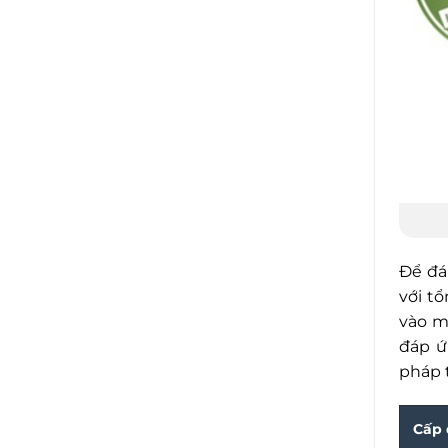
Để đá
với tổ
vào m
đáp ứ
pháp 
Cấp 