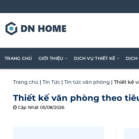
Bỏ
qua
nội
dung
TRANG CHỦ
GIỚI THIỆU
DỊCH VỤ THIẾT KẾ
DỊCH
Trang chủ
|
Tin Tức
|
Tin tức văn phòng
|
Thiết kế 
Thiết kế văn phòng theo tiê
Cập Nhật 05/08/2026