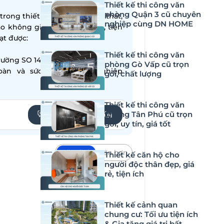
Thiết kế thi công văn
phòng Quận 3 cũ chuyên
ong thiết kế – thi công nội thất,
nghiệp cùng DN HOME
ạo không gian sống hiện đại, tiện
̣t được:
Thiết kế thi công văn
ường SO 14001:2015
phòng Gò Vấp cũ trọn
oàn và sức khỏe nghề nghiệp
gói, chất lượng
Thiết kế thi công văn
phòng Tân Phú cũ trọn
YÊU CẦU TƯ VẤN
gói, uy tín, giá tốt
Mặc định
Lớn hơn
Thiết kế căn hộ cho
người độc thân đẹp, giá
 doanh nghiệp theo đuổi. Trong
rẻ, tiện ích
giải pháp đáp ứng đồng thời các
 trình. Vậy tiêu chuẩn LEED có gì
Thiết kế cảnh quan
chung cư: Tối ưu tiện ích
& Gia tăng giá trị bất