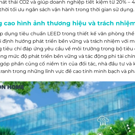
hát thải CO2 và giúp doanh nghiệp tiết kiệm từ 20% – 4
thời tối ưu ngân sách vận hành trong thời gian sử dụng.
 cao hình ảnh thương hiệu và trách nhiệ
áp dụng tiêu chuẩn LEED trong thiết kế văn phòng th
ới định hướng phát triển bền vững và trách nhiệm với m
 tiêu chí đáp ứng yêu cầu về môi trường trong bộ tiêu
ờng mức độ phát triển bền vững và tác động phi tài chí
 góp phần củng cố niềm tin của đối tác, nhà đầu tư và k
tranh trong những lĩnh vực đề cao tính minh bạch và ph