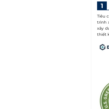
Tiêu 
trình
xây d
thiết 