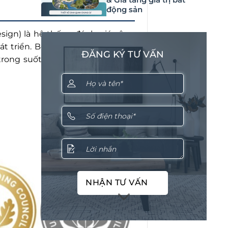
động sản
sign) là hệ thống đánh giá công
t triển. Bộ tiêu chuẩn này được
ĐĂNG KÝ TƯ VẤN
ong suốt vòng đời, từ giai đoạn
NHẬN TƯ VẤN