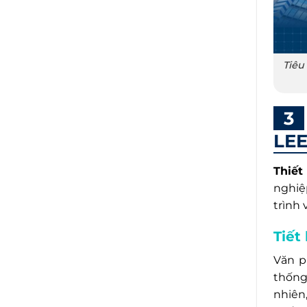
Tiêu
LE
Thiết
nghiệp
trình 
Tiết
Văn p
thống
nhiên