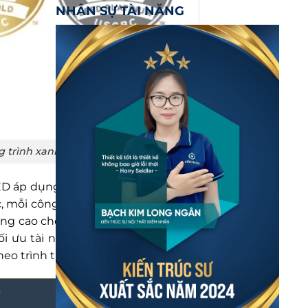
NHÂN SỰ TÀI NĂNG
g trình xanh
LEED áp dụng hệ thống chấm điểm
ợc, mỗi công trình sẽ được sắp xếp
ng cao cho thấy công trình càng
i ưu tài nguyên và áp dụng giải
eo trình tự như sau: