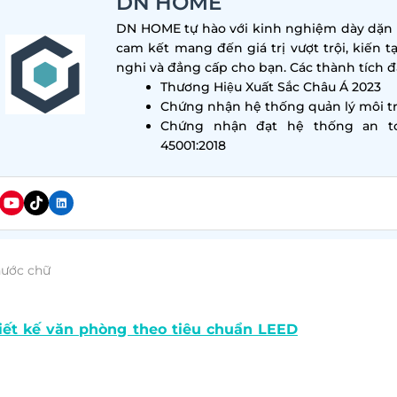
DN HOME
DN HOME tự hào với kinh nghiệm dày dặn tr
cam kết mang đến giá trị vượt trội, kiến t
nghi và đẳng cấp cho bạn. Các thành tích đa
Thương Hiệu Xuất Sắc Châu Á 2023
Chứng nhận hệ thống quản lý môi tr
Chứng nhận đạt hệ thống an t
45001:2018
hước chữ
triển bền vững đang trở thành định hướng được nhiều
iết kế văn phòng theo tiêu chuẩn LEED
được xem là 
ầu về môi trường, công năng và giá trị lâu dài của công
ật? Cùng DN HOME khám phá chi tiết trong bài viết sau.