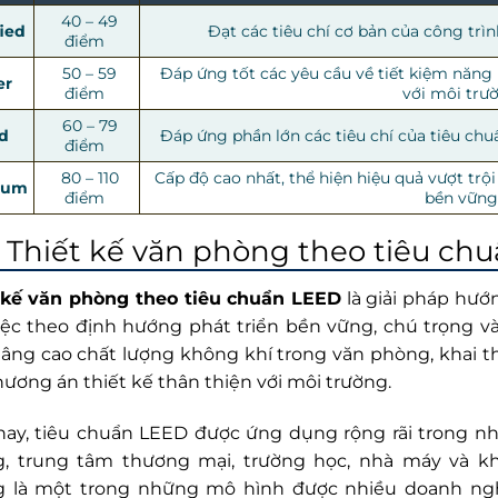
40 – 49
fied
Đạt các tiêu chí cơ bản của công trì
điểm
50 – 59
Đáp ứng tốt các yêu cầu về tiết kiệm năng 
er
điểm
với môi trư
60 – 79
d
Đáp ứng phần lớn các tiêu chí của tiêu chu
điểm
80 – 110
Cấp độ cao nhất, thể hiện hiệu quả vượt trội
num
điểm
bền vững
Thiết kế văn phòng theo tiêu chu
 kế văn phòng theo tiêu chuẩn LEED
là giải pháp hướ
iệc theo định hướng phát triển bền vững, chú trọng v
nâng cao chất lượng không khí trong văn phòng, khai t
hương án thiết kế thân thiện với môi trường.
nay, tiêu chuẩn LEED được ứng dụng rộng rãi trong nhi
, trung tâm thương mại, trường học, nhà máy và kh
 là một trong những mô hình được nhiều doanh ng