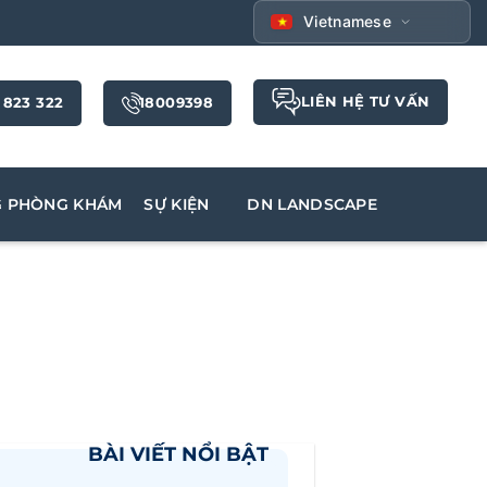
Vietnamese
LIÊN HỆ TƯ VẤN
 823 322
18009398
G PHÒNG KHÁM
SỰ KIỆN
DN LANDSCAPE
BÀI VIẾT NỔI BẬT