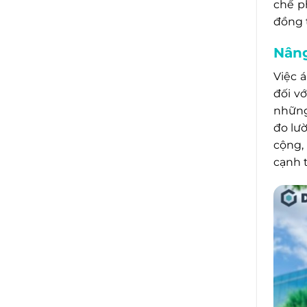
chế p
đồng 
Nâng
Việc 
đối v
những
đo lư
cộng,
cạnh 