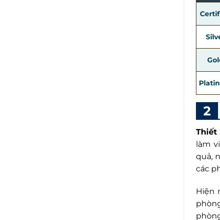
Certi
Silv
Gol
Plati
Thiết
làm v
quả, 
các p
Hiện 
phòng
phòng