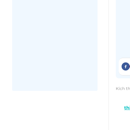
Kích t
Phát 
đó,
th
yêu c
nổi b