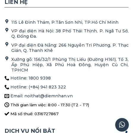
LIÊN HỆ
115 Lê Đình Thám, P.Tân Sơn Nhì, TP.Hồ Chí Minh
VP đại diện Hà Nội: 38 Phố Thái Thịnh, P. Ngã Tư Sở,
Q. Đống Đa.
VP đại diện Đà Nẵng: 266 Nguyễn Tri Phương, P. Thạc
Gián, Q. Thanh Khê
Xưởng gỗ: 156/32/1 Phùng Thị Liếu (Đường H161), Tổ 3,
Ấp Phú Hiệp, Xã Phú Hoà Đông, Huyện Củ Chi,
TPHCM
Hotline: 1800 9398
Hotline: (+84) 941 823 322
Email: noithat@diemnhan.vn
Thời gian làm việc: 8:00 - 17:30 (T2 - T7)
Mã số thuế: 0316727867
DỊCH VỤ NỔI BẬT