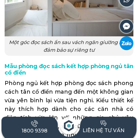
Một góc đọc sách ẩn sau vách ngăn giường ngủ
đảm bảo sự riêng tư
Mẫu phòng đọc sách kết hợp phòng ngủ tân
cổ điển
Phòng ngủ kết hợp phòng đọc sách phong
cách tân cổ điển mang đến một không gian
vừa yên bình lại vừa tiện nghi. Kiểu thiết kế
này thích hợp dành cho các căn nhà có
diện tích vừa lớn với những gia chủ yêu
thích sự tĩnh lặng, xưa cũ. Kệ, tủ sách được
LIÊN HỆ TƯ VẤN
1800 9398
thiết kế độc đáo tựa như vòm cửa. Khu vực