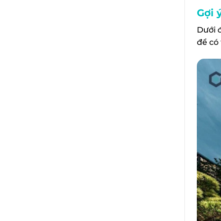
Gợi 
Dưới 
để có