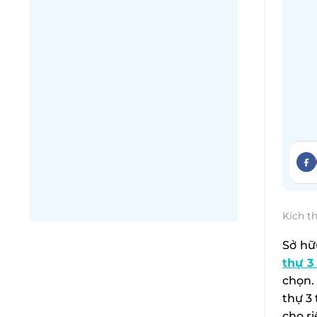
Kích t
Sở hữ
thự 3
chọn.
thự 3
cho r