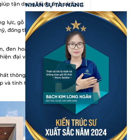
 giúp tận dụng tối đa ánh sáng tự
NHÂN SỰ TÀI NĂNG
ng lực, gỗ công nghiệp, bê tông,
mỹ, đồng thời đảm bảo độ bền và
, đen hoặc be thường được sử
 hiện đại và dễ dàng kết hợp nội
hất thông minh, tối giản chi tiết,
 và tinh tế cho tổng thể không