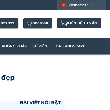
Vietnamese
LIÊN HỆ TƯ VẤN
 823 322
18009398
G PHÒNG KHÁM
SỰ KIỆN
DN LANDSCAPE
 đẹp
BÀI VIẾT NỔI BẬT