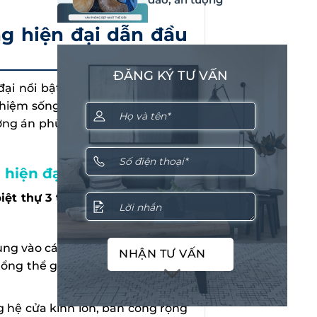
ng hiện đại dẫn đầu
ĐĂNG KÝ TƯ VẤN
đại nổi bật trong năm 2026, tập
hiệm sống. Đồng thời, bạn cũng
ơng án phù hợp nhất với nhu cầu
 hiện đại
iệt thự 3 tầng phong cách hiện
ung vào các hình khối vuông vức,
NHẬN TƯ VẤN
tổng thể gọn gàng, thanh lịch và
 hệ cửa kính lớn, ban công rộng