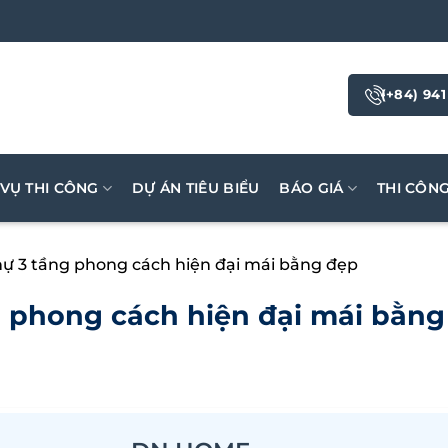
(+84) 941
 VỤ THI CÔNG
DỰ ÁN TIÊU BIỂU
BÁO GIÁ
THI CÔN
hự 3 tầng phong cách hiện đại mái bằng đẹp
g phong cách hiện đại mái bằng