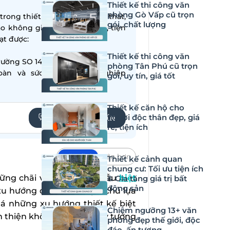
Thiết kế thi công văn
phòng Gò Vấp cũ trọn
ong thiết kế – thi công nội thất,
gói, chất lượng
ạo không gian sống hiện đại, tiện
̣t được:
Thiết kế thi công văn
ường SO 14001:2015
phòng Tân Phú cũ trọn
oàn và sức khỏe nghề nghiệp
gói, uy tín, giá tốt
Thiết kế căn hộ cho
người độc thân đẹp, giá
YÊU CẦU TƯ VẤN
rẻ, tiện ích
Mặc định
Lớn hơn
Thiết kế cảnh quan
chung cư: Tối ưu tiện ích
 vững chãi và đẳng cấp, mẫu
biệt
& Gia tăng giá trị bất
động sản
u hướng được nhiều gia chủ lựa
á những xu hướng thiết kế biệt
Chiêm ngưỡng 13+ văn
n thiện không gian sống lý tưởng
phòng đẹp thế giới, độc
đáo, ấn tượng