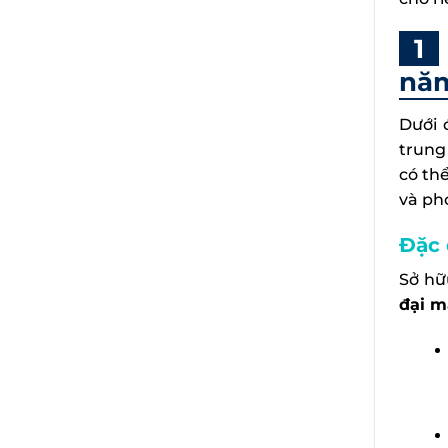
nă
Dưới 
trung
có th
và ph
Đặc 
Sở hữ
đại m