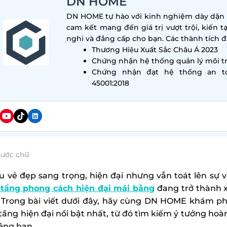
DN HOME
DN HOME tự hào với kinh nghiệm dày dặn tr
cam kết mang đến giá trị vượt trội, kiến t
nghi và đẳng cấp cho bạn. Các thành tích đa
Thương Hiệu Xuất Sắc Châu Á 2023
Chứng nhận hệ thống quản lý môi tr
Chứng nhận đạt hệ thống an t
45001:2018
hước chữ
u vẻ đẹp sang trọng, hiện đại nhưng vẫn toát lên sự
 tầng phong cách hiện đại mái bằng
đang trở thành x
 Trong bài viết dưới đây, hãy cùng DN HOME khám ph
 tầng hiện đại nổi bật nhất, từ đó tìm kiếm ý tưởng hoà
iêng bạn.