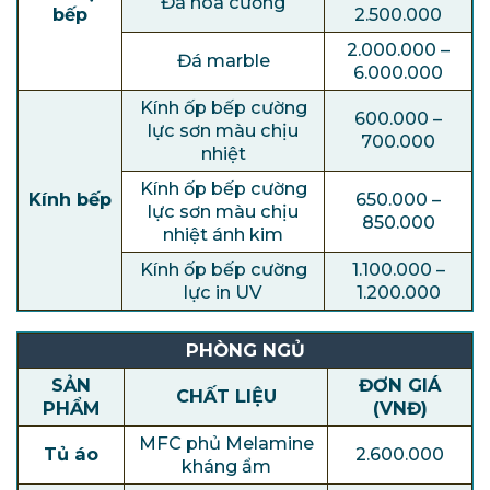
Đá hoa cương
bếp
2.500.000
2.000.000 –
Đá marble
6.000.000
Kính ốp bếp cường
600.000 –
lực sơn màu chịu
700.000
nhiệt
Kính ốp bếp cường
Kính bếp
650.000 –
lực sơn màu chịu
850.000
nhiệt ánh kim
Kính ốp bếp cường
1.100.000 –
lực in UV
1.200.000
PHÒNG NGỦ
SẢN
ĐƠN GIÁ
CHẤT LIỆU
PHẨM
(VNĐ)
MFC phủ Melamine
Tủ áo
2.600.000
kháng ẩm