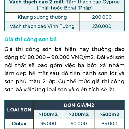
Vách thạch cao 2 mặt
: Tấm thạch cao Gyproc
(Thái) hoặc Boral (Pháp)
Khung xương thường
200.000
Vách thạch cao Vĩnh Tường
230.000
Giá thi công sơn bả
Giá thi công sơn bả hiện nay thường dao
động từ 80.000 – 90.000 VNĐ/m2. Đối với sơn
nội thất sẽ bao gồm việc bả bôt, xả nhám
làm đẹp bề mặt sau đó tiến hành sơn lót và
sơn phủ màu 2 lớp. Cụ thể mức giá thi công
sơn bả với từng loại sơn và diện tích sẽ là:
ĐƠN GIÁ/M2
LOẠI SƠN
>100m2
>200m2
>500m2
Dulux
95.000
90.000
85.000