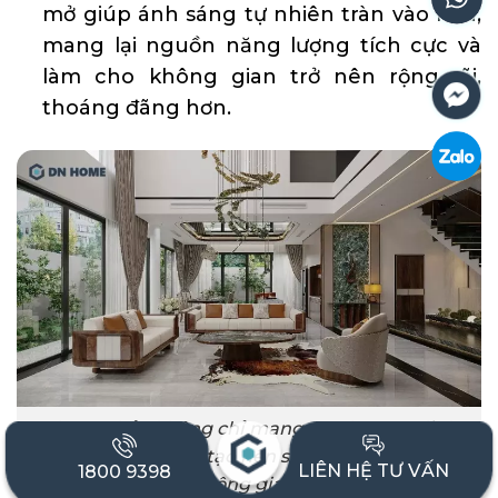
mở giúp ánh sáng tự nhiên tràn vào nhà,
mang lại nguồn năng lượng tích cực và
làm cho không gian trở nên rộng rãi,
thoáng đãng hơn.
Phong thủy không chỉ mang ý nghĩa tâm linh
mà còn góp phần tạo nên sự hài hòa trong bố
LIÊN HỆ TƯ VẤN
1800 9398
cục không gian sống