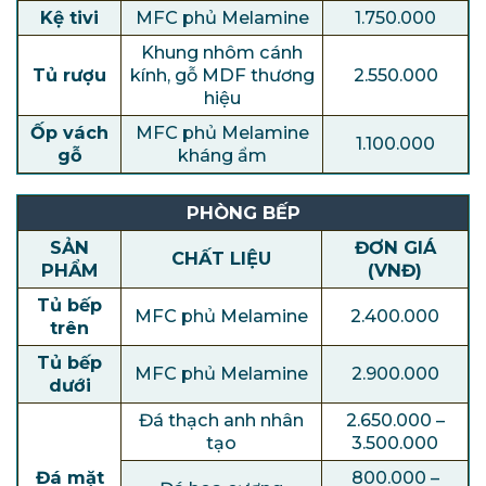
Kệ tivi
MFC phủ Melamine
1.750.000
Khung nhôm cánh
Tủ rượu
kính, gỗ MDF thương
2.550.000
hiệu
Ốp vách
MFC phủ Melamine
1.100.000
gỗ
kháng ẩm
PHÒNG BẾP
SẢN
ĐƠN GIÁ
CHẤT LIỆU
PHẨM
(VNĐ)
Tủ bếp
MFC phủ Melamine
2.400.000
trên
Tủ bếp
MFC phủ Melamine
2.900.000
dưới
Đá thạch anh nhân
2.650.000 –
tạo
3.500.000
Đá mặt
800.000 –