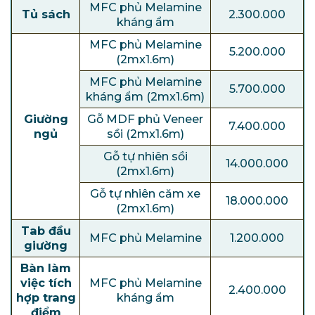
MFC phủ Melamine
Tủ sách
2.300.000
kháng ẩm
MFC phủ Melamine
5.200.000
(2mx1.6m)
MFC phủ Melamine
5.700.000
kháng ẩm (2mx1.6m)
Giường
Gỗ MDF phủ Veneer
7.400.000
ngủ
sồi (2mx1.6m)
Gỗ tự nhiên sồi
14.000.000
(2mx1.6m)
Gỗ tự nhiên căm xe
18.000.000
(2mx1.6m)
Tab đầu
MFC phủ Melamine
1.200.000
giường
Bàn làm
việc tích
MFC phủ Melamine
2.400.000
hợp trang
kháng ẩm
điểm