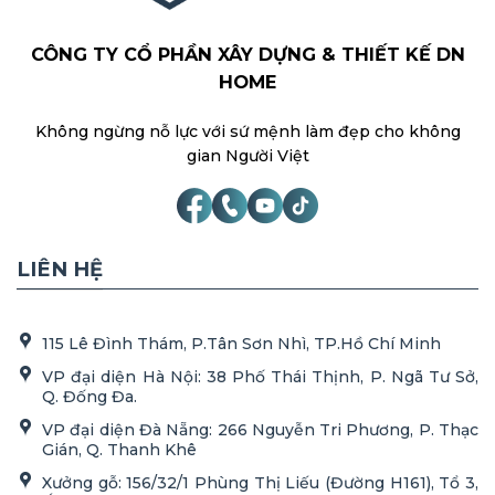
CÔNG TY CỔ PHẦN XÂY DỰNG & THIẾT KẾ DN
HOME
Không ngừng nỗ lực với sứ mệnh làm đẹp cho không
gian Người Việt
LIÊN HỆ
115 Lê Đình Thám, P.Tân Sơn Nhì, TP.Hồ Chí Minh
VP đại diện Hà Nội: 38 Phố Thái Thịnh, P. Ngã Tư Sở,
Q. Đống Đa.
VP đại diện Đà Nẵng: 266 Nguyễn Tri Phương, P. Thạc
Gián, Q. Thanh Khê
Xưởng gỗ: 156/32/1 Phùng Thị Liếu (Đường H161), Tổ 3,