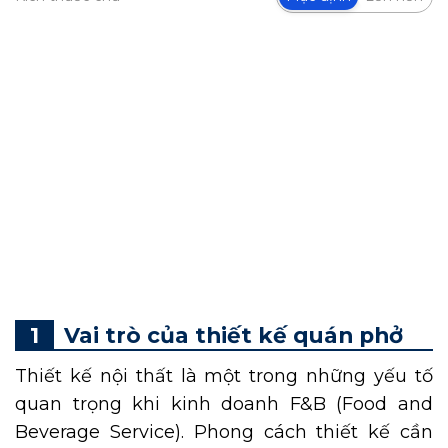
Phở là đặc sản Việt Nam có mặt trên bản đồ
ẩm thực của thế giới. Do đó, các quán phở với
đa dạng quy mô xuất hiện trên thị trường
trong và ngoài nước ngày càng nhiều. Điều
này dẫn đến thách thức cạnh tranh, vậy để
tạo điểm nhấn khác biệt nhằm gây ấn tượng
thu hút được nhiều khách hàng. Các chủ kinh
doanh cần đầu tư vào việc
thiết kế quán phở
đẹp, độc đáo.
Vai trò của thiết kế quán phở
Thiết kế nội thất là một trong những yếu tố
quan trọng khi kinh doanh F&B (Food and
Beverage Service). Phong cách thiết kế cần