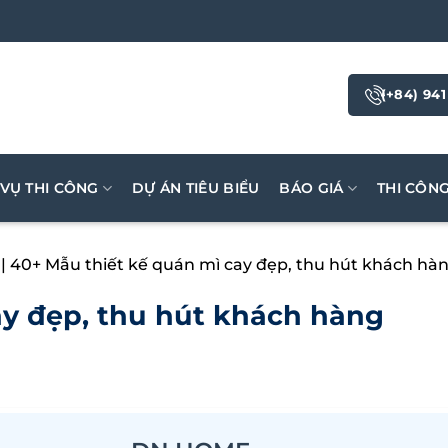
(+84) 941
 VỤ THI CÔNG
DỰ ÁN TIÊU BIỂU
BÁO GIÁ
THI CÔN
|
40+ Mẫu thiết kế quán mì cay đẹp, thu hút khách hà
ay đẹp, thu hút khách hàng