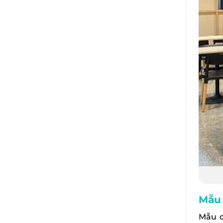
Mẫu 
Mẫu q