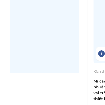
Kích t
Mì ca
nhuận
vai t
thiết