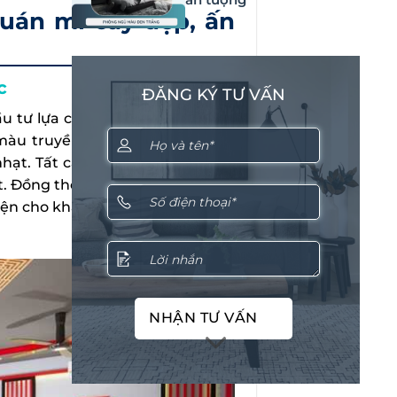
uán mì cay đẹp, ấn
c
ĐĂNG KÝ TƯ VẤN
u tư lựa chọn hiện nay.
Thiết kế
àu truyền thống của đất nước
ạt. Tất cả được phối trộn cùng
ất. Đồng thời kết hợp cùng những
iện cho khách hàng thưởng thức
NHẬN TƯ VẤN