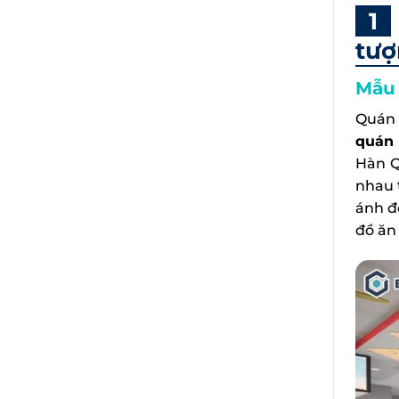
tượ
Mẫu 
Quán 
quán
Hàn Q
nhau 
ánh đ
đồ ăn