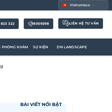
Vietnamese
LIÊN HỆ TƯ VẤN
 823 322
18009398
G PHÒNG KHÁM
SỰ KIỆN
DN LANDSCAPE
ng
BÀI VIẾT NỔI BẬT