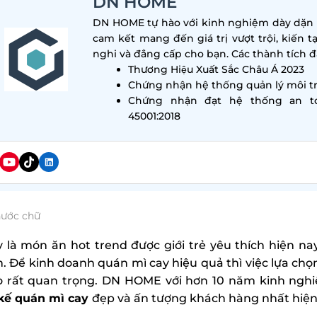
DN HOME
DN HOME tự hào với kinh nghiệm dày dặn tr
cam kết mang đến giá trị vượt trội, kiến t
nghi và đẳng cấp cho bạn. Các thành tích đa
Thương Hiệu Xuất Sắc Châu Á 2023
Chứng nhận hệ thống quản lý môi tr
Chứng nhận đạt hệ thống an t
45001:2018
hước chữ
y là món ăn hot trend được giới trẻ yêu thích hiện na
. Để kinh doanh quán mì cay hiệu quả thì việc lựa chọ
rò rất quan trọng. DN HOME với hơn 10 năm kinh ngh
 kế quán mì cay
đẹp và ấn tượng khách hàng nhất hiện