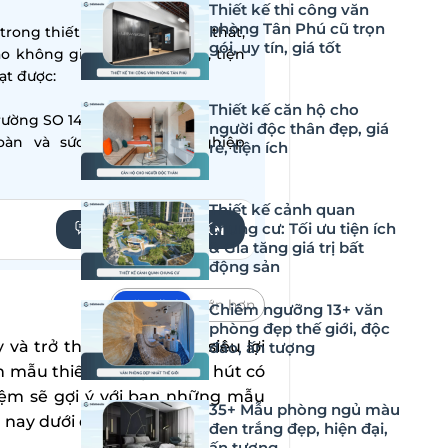
Thiết kế thi công văn
phòng Tân Phú cũ trọn
ong thiết kế – thi công nội thất,
gói, uy tín, giá tốt
ạo không gian sống hiện đại, tiện
̣t được:
Thiết kế căn hộ cho
ường SO 14001:2015
người độc thân đẹp, giá
oàn và sức khỏe nghề nghiệp
rẻ, tiện ích
Thiết kế cảnh quan
chung cư: Tối ưu tiện ích
YÊU CẦU TƯ VẤN
& Gia tăng giá trị bất
động sản
Mặc định
Lớn hơn
Chiêm ngưỡng 13+ văn
phòng đẹp thế giới, độc
y và trở thành mặt hàng siêu lợi
đáo, ấn tượng
n mẫu thiết kế đẹp và thu hút có
iệm sẽ gợi ý với bạn những mẫu
35+ Mẫu phòng ngủ màu
 nay dưới đây.
đen trắng đẹp, hiện đại,
ấn tượng