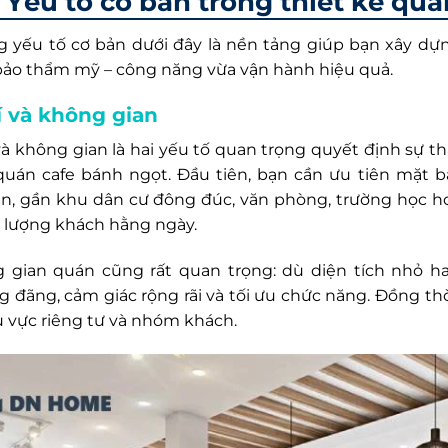
Yếu tố cơ bản trong thiết kế qu
 yếu tố cơ bản dưới đây là nền tảng giúp bạn xây dự
ảo thẩm mỹ – công năng vừa vận hành hiệu quả.
rí và không gian
í và không gian là hai yếu tố quan trọng quyết định sự 
quán cafe bánh ngọt. Đầu tiên, bạn cần ưu tiên mặt bằ
n, gần khu dân cư đông đúc, văn phòng, trường học 
u lượng khách hằng ngày.
 gian quán cũng rất quan trọng: dù diện tích nhỏ ha
g đãng, cảm giác rộng rãi và tối ưu chức năng. Đồng thờ
hu vực riêng tư và nhóm khách.