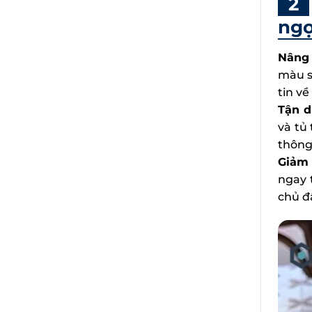
ngọ
Nâng 
màu s
tin v
Tận d
và tủ
thông
Giảm 
ngay 
chủ đầ