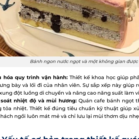
Bánh ngon nước ngọt và một không gian được th
u hóa quy trình vận hành:
Thiết kế khoa học giúp phâ
rưng bày và lối đi của nhân viên. Sự sắp xếp này giúp 
 xung đột luồng di chuyển và nâng cao năng suất làm vi
soát nhiệt độ và mùi hương:
Quán cafe bánh ngọt t
 tỏa nhiệt. Thiết kế đúng tiêu chuẩn kỹ thuật giúp xử
khách ngồi luôn mát mẻ và chỉ lưu lại mùi thơm dịu nhẹ