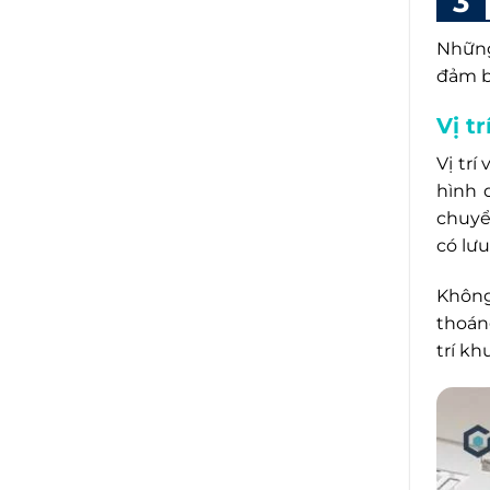
Những
đảm b
Vị t
Vị tr
hình 
chuyể
có lư
Không
thoán
trí k