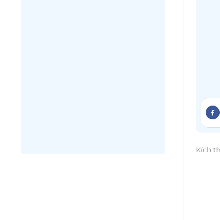
Kích t
Quán 
xắn đ
cần c
dưới 
tượng