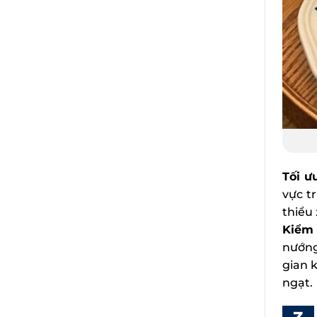
Tối ư
vực t
thiểu
Kiểm 
nướng
gian 
ngạt.