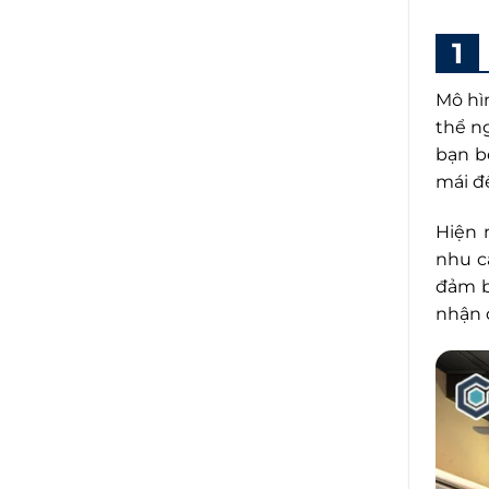
Mô hì
thể n
bạn b
mái đ
Hiện 
nhu c
đảm b
nhận 