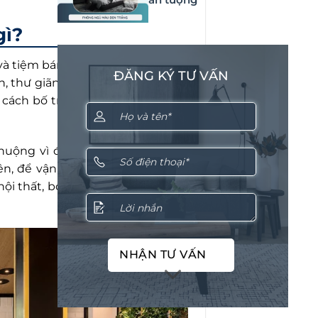
gì?
và tiệm bánh – nơi khách hàng có
ĐĂNG KÝ TƯ VẤN
h, thư giãn hoặc trò chuyện cùng
cách bố trí tạo không gian thoải
chuộng vì đáp ứng được đa dạng
ên, để vận hành thành công, cần
i thất, bố trí trưng bày và cả bộ
NHẬN TƯ VẤN