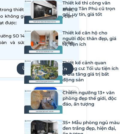
Thiết kế thi công văn
phòng Tân Phú cũ trọn
ong thiết kế – thi công nội thất,
gói, uy tín, giá tốt
ạo không gian sống hiện đại, tiện
̣t được:
Thiết kế căn hộ cho
ường SO 14001:2015
người độc thân đẹp, giá
oàn và sức khỏe nghề nghiệp
rẻ, tiện ích
Thiết kế cảnh quan
chung cư: Tối ưu tiện ích
YÊU CẦU TƯ VẤN
& Gia tăng giá trị bất
động sản
Mặc định
Lớn hơn
Chiêm ngưỡng 13+ văn
phòng đẹp thế giới, độc
ê thơm lừng hay chiếc bánh xinh
đáo, ấn tượng
 trường cạnh tranh như hiện nay,
 hút khách hàng. Trong bài viết
35+ Mẫu phòng ngủ màu
kế quán cafe bánh ngọt
đẹp, ấn
đen trắng đẹp, hiện đại,
ấn tượng