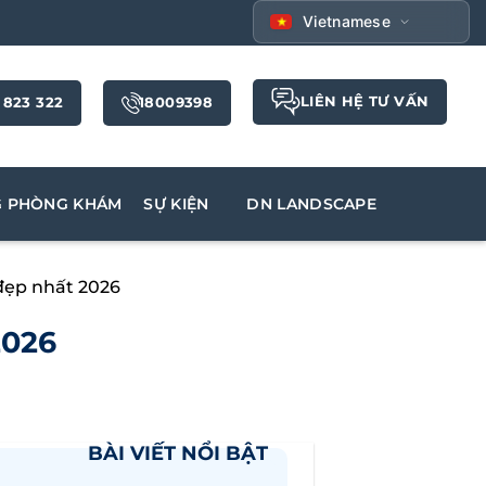
Vietnamese
LIÊN HỆ TƯ VẤN
 823 322
18009398
G PHÒNG KHÁM
SỰ KIỆN
DN LANDSCAPE
đẹp nhất 2026
2026
BÀI VIẾT NỔI BẬT