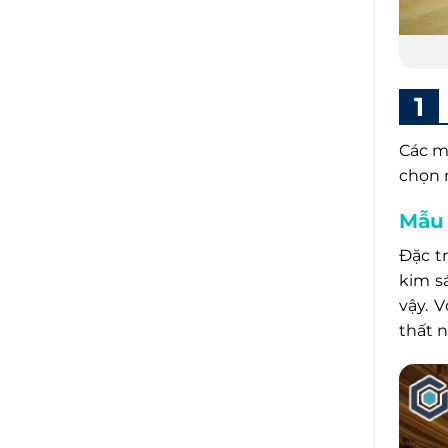
Các 
chọn 
Mẫu 
Đặc t
kim s
vậy. 
thất 