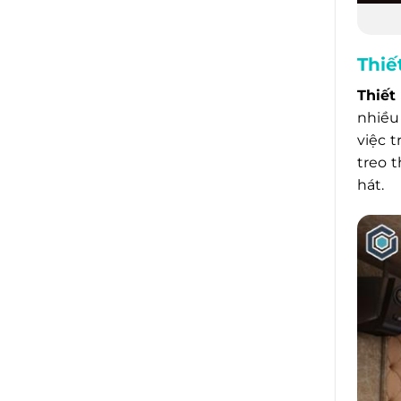
Thiế
Thiết
nhiều
việc 
treo 
hát.