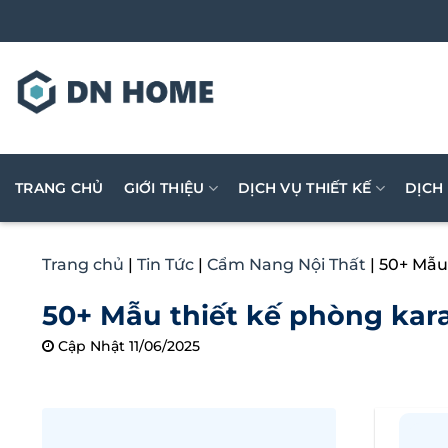
Bỏ
qua
nội
dung
TRANG CHỦ
GIỚI THIỆU
DỊCH VỤ THIẾT KẾ
DỊCH
Trang chủ
|
Tin Tức
|
Cẩm Nang Nội Thất
|
50+ Mẫu
50+ Mẫu thiết kế phòng kar
Cập Nhật 11/06/2025