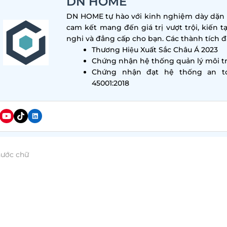
DN HOME
DN HOME tự hào với kinh nghiệm dày dặn tr
cam kết mang đến giá trị vượt trội, kiến t
nghi và đẳng cấp cho bạn. Các thành tích đa
Thương Hiệu Xuất Sắc Châu Á 2023
Chứng nhận hệ thống quản lý môi tr
Chứng nhận đạt hệ thống an t
45001:2018
hước chữ
iết kế phòng karaoke 20m2
đẹp thu hút khách hàng,
iữa yếu tố công năng sử dụng và tính thẩm mỹ. Bài viế
hững mẫu phòng karaoke gia đình 20m đẹp đa dạng p
ay.