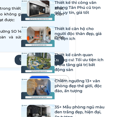
Thiết kế thi công văn
phòng Tân Phú cũ trọn
ong thiết kế – thi công nội thất,
gói, uy tín, giá tốt
ạo không gian sống hiện đại, tiện
̣t được:
Thiết kế căn hộ cho
ường SO 14001:2015
người độc thân đẹp, giá
oàn và sức khỏe nghề nghiệp
rẻ, tiện ích
Thiết kế cảnh quan
chung cư: Tối ưu tiện ích
YÊU CẦU TƯ VẤN
& Gia tăng giá trị bất
động sản
Mặc định
Lớn hơn
Chiêm ngưỡng 13+ văn
phòng đẹp thế giới, độc
 chủ đầu tư cần đảm bảo sự hài
đáo, ấn tượng
t dưới đây, DN HOME sẽ gợi ý với
hong cách được ưa chuộng nhất
35+ Mẫu phòng ngủ màu
đen trắng đẹp, hiện đại,
ấn tượng