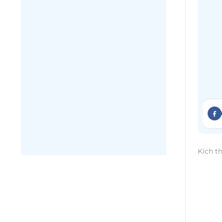
Kích t
Để
th
hoà g
bạn n
hiện n