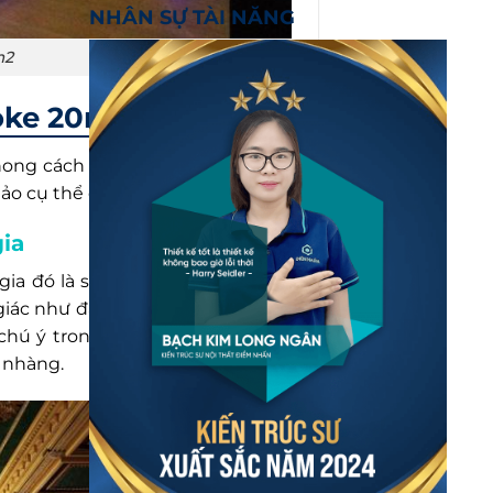
NHÂN SỰ TÀI NĂNG
m2
oke 20m2 đẹp nhất
hong cách khác nhau cho bạn lựa
ảo cụ thể dưới đây:
ia
gia đó là sử dụng tông màu hợp
giác như đang cung điện lộng lẫy
hú ý trong việc lựa chọn đồ nội
 nhàng.