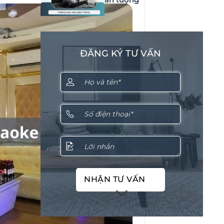
ĐĂNG KÝ TƯ VẤN
NHẬN TƯ VẤN