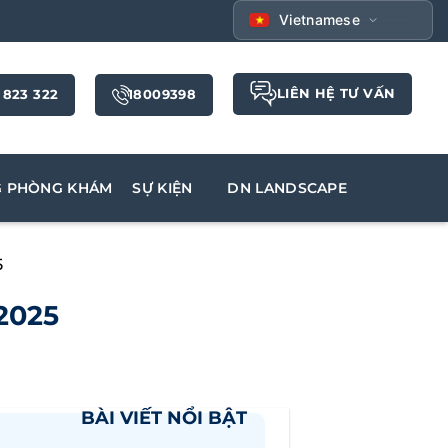
Vietnamese
LIÊN HỆ TƯ VẤN
 823 322
18009398
G PHÒNG KHÁM
SỰ KIỆN
DN LANDSCAPE
5
2025
BÀI VIẾT NỔI BẬT