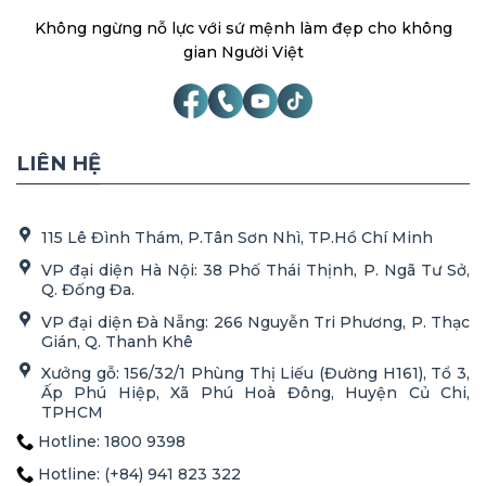
Không ngừng nỗ lực với sứ mệnh làm đẹp cho không
gian Người Việt
LIÊN HỆ
115 Lê Đình Thám, P.Tân Sơn Nhì, TP.Hồ Chí Minh
VP đại diện Hà Nội: 38 Phố Thái Thịnh, P. Ngã Tư Sở,
Q. Đống Đa.
VP đại diện Đà Nẵng: 266 Nguyễn Tri Phương, P. Thạc
Gián, Q. Thanh Khê
Xưởng gỗ: 156/32/1 Phùng Thị Liếu (Đường H161), Tổ 3,
Ấp Phú Hiệp, Xã Phú Hoà Đông, Huyện Củ Chi,
TPHCM
Hotline: 1800 9398
Hotline: (+84) 941 823 322