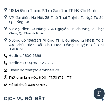
115 Lê Đình Thám, P.Tân Sơn Nhì, TP.Hồ Chí Minh
VP đại diện Hà Nội: 38 Phố Thái Thịnh, P. Ngã Tư Sở,
Q. Đống Đa.
VP đại diện Đà Nẵng: 266 Nguyễn Tri Phương, P. Thạc
Gián, Q. Thanh Khê
Xưởng gỗ: 156/32/1 Phùng Thị Liếu (Đường H161), Tổ 3,
Ấp Phú Hiệp, Xã Phú Hoà Đông, Huyện Củ Chi,
TPHCM
Hotline: 1800 9398
Hotline: (+84) 941 823 322
Email: noithat@diemnhan.vn
Thời gian làm việc: 8:00 - 17:30 (T2 - T7)
Mã số thuế: 0316727867
DỊCH VỤ NỔI BẬT