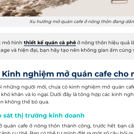
Xu hướng mở quán cafe ở nông thôn đang dầ
 mô hình
thiết kế quán cà phê
ở nông thôn hiệu quả l
tage và hiện đại, bạn hãy tạo nên không gian ấm cúng 
Kinh nghiệm mở quán cafe cho 
ới những người mới, chưa có kinh nghiệm mở quán caf
 khó khăn và lo ngại. Dưới đây là tổng hợp các kinh n
n không thể bỏ qua.
 sát thị trường kinh doanh
 quán cafe ở nông thôn thành công, trước hết bạn cầ
cảnh cụ thể. Bạn có thể tự mình đặt ra một số câu hỏi q