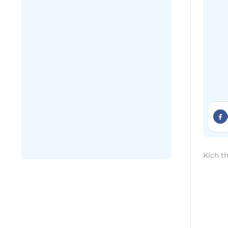
Kích t
Tính 
nhu c
một ý
mang đ