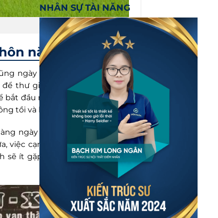
NHÂN SỰ TÀI NĂNG
thôn năm 2024
ũng ngày một phát triển hơn về
để thư giãn, nghỉ ngơi hoặc trò
 bắt đầu một ngày mới. Chính vì
ông tồi và khá hấp dẫn.
àng ngày của giới trẻ cũng như
, việc cạnh tranh của quán cafe
 sẽ ít gặp khó khăn và có ít đối