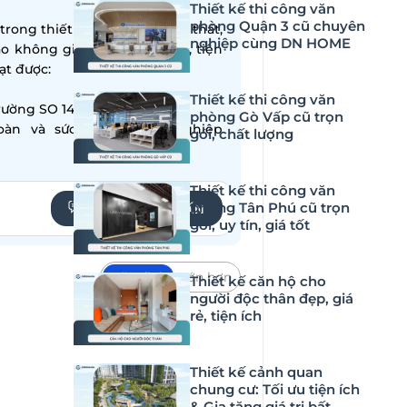
Thiết kế thi công văn
phòng Quận 3 cũ chuyên
ong thiết kế – thi công nội thất,
nghiệp cùng DN HOME
ạo không gian sống hiện đại, tiện
̣t được:
Thiết kế thi công văn
ường SO 14001:2015
phòng Gò Vấp cũ trọn
oàn và sức khỏe nghề nghiệp
gói, chất lượng
Thiết kế thi công văn
phòng Tân Phú cũ trọn
YÊU CẦU TƯ VẤN
gói, uy tín, giá tốt
Mặc định
Lớn hơn
Thiết kế căn hộ cho
người độc thân đẹp, giá
á trình đô thị hóa, cuộc sống và
rẻ, tiện ích
 quán cafe ở nông thôn có thể là
quán cafe ở nông thôn phù hợp,
Thiết kế cảnh quan
cùng đi tìm hiểu rõ hơn.
chung cư: Tối ưu tiện ích
& Gia tăng giá trị bất