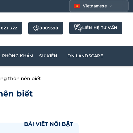
Vietnamese
LIÊN HỆ TƯ VẤN
 823 322
18009398
G PHÒNG KHÁM
SỰ KIỆN
DN LANDSCAPE
ng thôn nên biết
nên biết
BÀI VIẾT NỔI BẬT