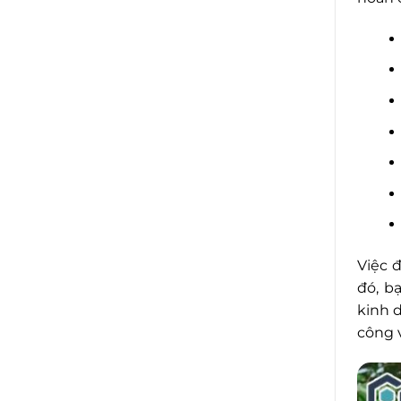
Việc 
đó, b
kinh 
công 