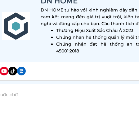
DN HOME
DN HOME tự hào với kinh nghiệm dày dặn tr
cam kết mang đến giá trị vượt trội, kiến t
nghi và đẳng cấp cho bạn. Các thành tích đa
Thương Hiệu Xuất Sắc Châu Á 2023
Chứng nhận hệ thống quản lý môi tr
Chứng nhận đạt hệ thống an t
45001:2018
hước chữ
đến năm 2024, các vùng nông thôn đang dần trải qua qu
ầu của người dân cũng đang phát triển. Vì vậy, việc mở
 tưởng kinh doanh rất tiềm năng. Vậy làm sao để mở 
ến lợi nhuận về kinh tế trong bài viết này chúng ta sẽ 