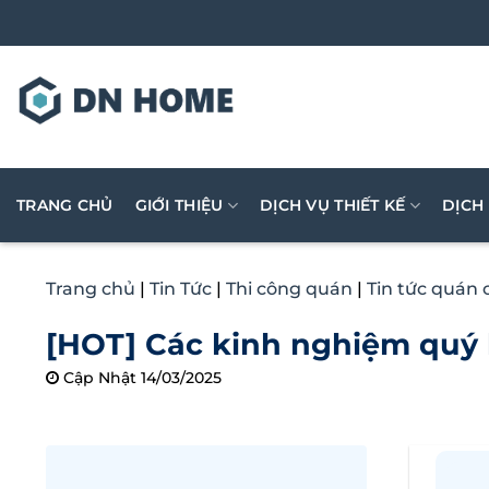
Bỏ
qua
nội
dung
TRANG CHỦ
GIỚI THIỆU
DỊCH VỤ THIẾT KẾ
DỊCH
Trang chủ
|
Tin Tức
|
Thi công quán
|
Tin tức quán 
[HOT] Các kinh nghiệm quý 
Cập Nhật 14/03/2025