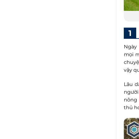
Ngày 
mọi m
chuyệ
vậy q
Lâu d
người
nông 
thủ h