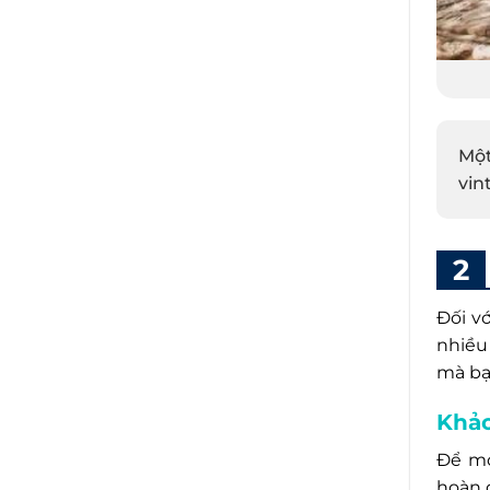
Một
vin
Đối v
nhiều
mà bạ
Khảo
Để mở
hoàn 