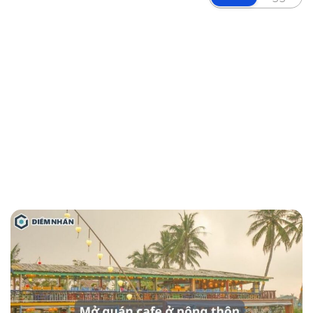
Tính đến năm 2024, các vùng nông thôn
đang dần trải qua quá trình đô thị hóa, cuộc
sống và nhu cầu của người dân cũng đang
phát triển. Vì vậy, việc mở quán cafe ở nông
thôn có thể là một ý tưởng kinh doanh rất
tiềm năng. Vậy làm sao để mở quán cafe ở
nông thôn phù hợp, mang đến lợi nhuận về
kinh tế trong bài viết này chúng ta sẽ cùng đi
tìm hiểu rõ hơn.