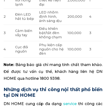
1
vòi nóng
thiết kế hiện
2,000,000
1
lạnh
đại
LED nhôm
Đèn LED
2
định hình,
200,000
4
hắt tủ bếp
ánh sáng dịu
Điều khiển
Cảm biến
3
bật/tắt đèn
100,000
3
vẫy tay
không chạm
Phụ kiện cấp
Cục đổi
4
nguồn cho hệ
100,000
3
nguồn
đèn
Note:
Bảng báo giá chỉ mang tính chất tham khảo.
Để được tư vấn cụ thể, khách hàng liên hệ DN
HOME qua hotline 1800 9398.
Những dịch vụ thi công nội thất phổ biến
tại DN HOME
DN HOME cung cấp đa dạng
service
thi công các