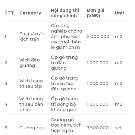
Nội dung thi
Đơn giá
STT
Category
Unit
công chính
(VNĐ)
Gỗ công
nghiệp chống
Tủ quần áo
1
ẩm, phụ kiện
2,000,000
m2
kịch trần
ray trượt, bản
lề giảm chấn
Ốp gỗ trang
Vách đầu
2
trí đầu
1,000,000
m2
giường
giường
Ốp gỗ trang
Vách trang
3
trí sau táp
1,000,000
m2
trí sau táp
đầu giường
Vách trang
Ốp gỗ trang
4
trí sau bàn
trí đồng bộ
1,000,000
m2
phấn
không gian
Giường gỗ
bọc nệm, tích
5
Giường ngủ
7,500,000
set
hợp ngăn