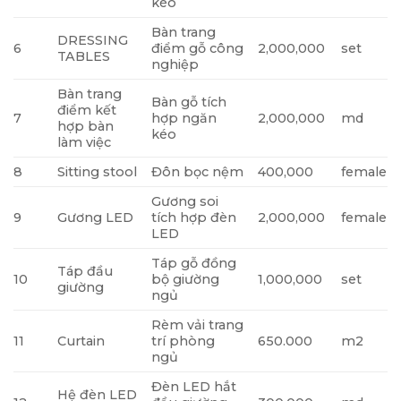
kéo
Bàn trang
DRESSING
6
điểm gỗ công
2,000,000
set
TABLES
nghiệp
Bàn trang
Bàn gỗ tích
điểm kết
7
hợp ngăn
2,000,000
md
hợp bàn
kéo
làm việc
8
Sitting stool
Đôn bọc nệm
400,000
female
Gương soi
9
Gương LED
tích hợp đèn
2,000,000
female
LED
Táp gỗ đồng
Táp đầu
10
bộ giường
1,000,000
set
giường
ngủ
Rèm vải trang
11
Curtain
trí phòng
650.000
m2
ngủ
Đèn LED hắt
Hệ đèn LED