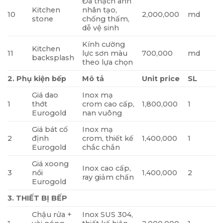
Đá thạch anh
Kitchen
nhân tạo,
10
2,000,000
md
stone
chống thấm,
dễ vệ sinh
Kính cường
Kitchen
11
lực sơn màu
700,000
md
backsplash
theo lựa chọn
2. Phụ kiện bếp
Mô tả
Unit price
SL
Giá dao
Inox mạ
1
thớt
crom cao cấp,
1,800,000
1
Eurogold
nan vuông
Giá bát cố
Inox mạ
2
định
crom, thiết kế
1,400,000
1
Eurogold
chắc chắn
Giá xoong
Inox cao cấp,
3
nồi
1,400,000
2
ray giảm chấn
Eurogold
3. THIẾT BỊ BẾP
Chậu rửa +
Inox SUS 304,