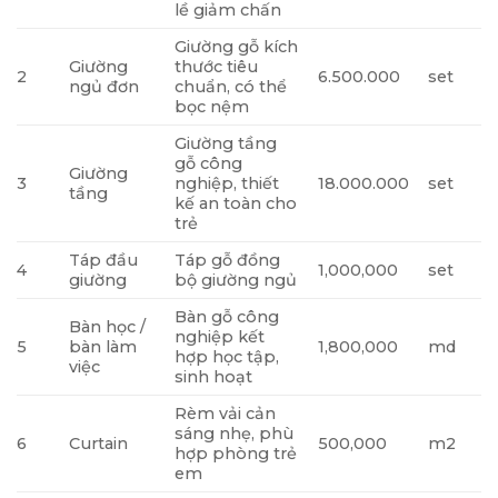
lề giảm chấn
Giường gỗ kích
Giường
thước tiêu
2
6.500.000
set
ngủ đơn
chuẩn, có thể
bọc nệm
Giường tầng
gỗ công
Giường
3
nghiệp, thiết
18.000.000
set
tầng
kế an toàn cho
trẻ
Táp đầu
Táp gỗ đồng
4
1,000,000
set
giường
bộ giường ngủ
Bàn gỗ công
Bàn học /
nghiệp kết
5
bàn làm
1,800,000
md
hợp học tập,
việc
sinh hoạt
Rèm vải cản
sáng nhẹ, phù
6
Curtain
500,000
m2
hợp phòng trẻ
em