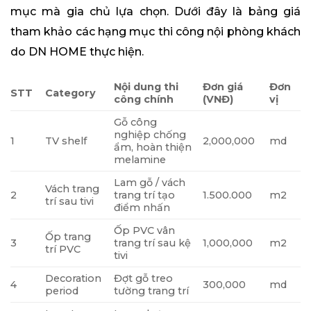
mục mà gia chủ lựa chọn. Dưới đây là bảng giá
tham khảo các hạng mục thi công nội phòng khách
do DN HOME thực hiện.
Nội dung thi
Đơn giá
Đơn
STT
Category
công chính
(VNĐ)
vị
Gỗ công
nghiệp chống
1
TV shelf
2,000,000
md
ẩm, hoàn thiện
melamine
Lam gỗ / vách
Vách trang
2
trang trí tạo
1.500.000
m2
trí sau tivi
điểm nhấn
Ốp PVC vân
Ốp trang
3
trang trí sau kệ
1,000,000
m2
trí PVC
tivi
Decoration
Đợt gỗ treo
4
300,000
md
period
tường trang trí