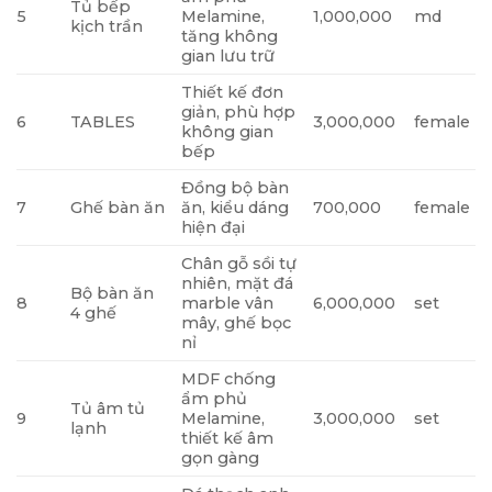
Tủ bếp
5
Melamine,
1,000,000
md
kịch trần
tăng không
gian lưu trữ
Thiết kế đơn
giản, phù hợp
6
TABLES
3,000,000
female
không gian
bếp
Đồng bộ bàn
7
Ghế bàn ăn
ăn, kiểu dáng
700,000
female
hiện đại
Chân gỗ sồi tự
nhiên, mặt đá
Bộ bàn ăn
8
marble vân
6,000,000
set
4 ghế
mây, ghế bọc
nỉ
MDF chống
ẩm phủ
Tủ âm tủ
9
Melamine,
3,000,000
set
lạnh
thiết kế âm
gọn gàng