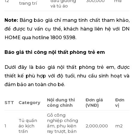
12
đầu giường
300,000
md
trang trí
và tủ áo
Note:
Bảng báo giá chỉ mang tính chất tham khảo,
để được tư vấn cụ thể, khách hàng liên hệ với DN
HOME qua hotline 1800 9398.
Báo giá thi công nội thất phòng trẻ em
Dưới đây là báo giá nội thất phòng trẻ em, được
thiết kế phù hợp với độ tuổi, nhu cầu sinh hoạt và
đảm bảo an toàn cho bé.
Nội dung thi
Đơn giá
Đơn
STT
Category
công chính
(VNĐ)
vị
Gỗ công
Tủ quần
nghiệp chống
1
áo kịch
ẩm, phụ kiện
2,000,000
m2
trần
ray trượt, bản