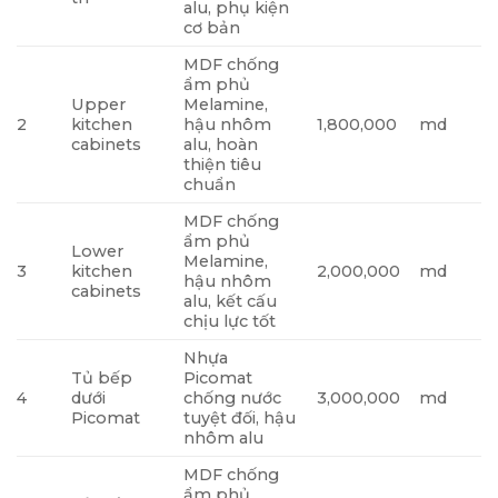
alu, phụ kiện
cơ bản
MDF chống
ẩm phủ
Upper
Melamine,
2
kitchen
hậu nhôm
1,800,000
md
cabinets
alu, hoàn
thiện tiêu
chuẩn
MDF chống
ẩm phủ
Lower
Melamine,
3
kitchen
2,000,000
md
hậu nhôm
cabinets
alu, kết cấu
chịu lực tốt
Nhựa
Tủ bếp
Picomat
4
dưới
chống nước
3,000,000
md
Picomat
tuyệt đối, hậu
nhôm alu
MDF chống
ẩm phủ