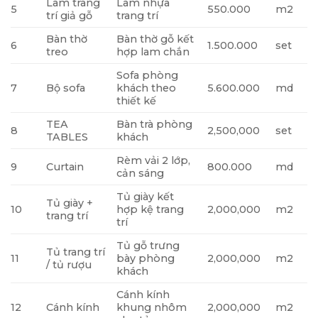
Lam trang
Lam nhựa
5
550.000
m2
trí giả gỗ
trang trí
Bàn thờ
Bàn thờ gỗ kết
6
1.500.000
set
treo
hợp lam chắn
Sofa phòng
7
Bộ sofa
khách theo
5.600.000
md
thiết kế
TEA
Bàn trà phòng
8
2,500,000
set
TABLES
khách
Rèm vải 2 lớp,
9
Curtain
800.000
md
cản sáng
Tủ giày kết
Tủ giày +
10
hợp kệ trang
2,000,000
m2
trang trí
trí
Tủ gỗ trưng
Tủ trang trí
11
bày phòng
2,000,000
m2
/ tủ rượu
khách
Cánh kính
12
Cánh kính
khung nhôm
2,000,000
m2