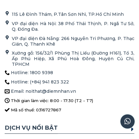
115 Lê Đình Thám, P.Tân Sơn Nhì, TP.Hồ Chí Minh
VP đại diện Hà Nội: 38 Phố Thái Thịnh, P. Ngã Tư Sở,
Q. Đống Đa.
VP đại diện Đà Nẵng: 266 Nguyễn Tri Phương, P. Thạc
Gián, Q. Thanh Khê
Xưởng gỗ: 156/32/1 Phùng Thị Liếu (Đường H161), Tổ 3,
Ấp Phú Hiệp, Xã Phú Hoà Đông, Huyện Củ Chi,
TPHCM
Hotline: 1800 9398
Hotline: (+84) 941 823 322
Email: noithat@diemnhan.vn
Thời gian làm việc: 8:00 - 17:30 (T2 - T7)
Mã số thuế: 0316727867
DỊCH VỤ NỔI BẬT