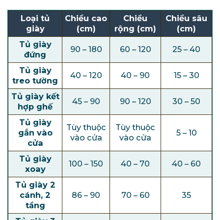
Loại tủ
Chiều cao
Chiều
Chiều sâu
giày
(cm)
rộng (cm)
(cm)
Tủ giày
90 – 180
60 – 120
25 – 40
đứng
Tủ giày
40 – 120
40 – 90
15 – 30
treo tường
Tủ giày kết
45 – 90
90 – 120
30 – 50
hợp ghế
Tủ giày
Tùy thuộc
Tùy thuộc
gắn vào
5 – 10
vào cửa
vào cửa
cửa
Tủ giày
100 – 150
40 – 70
40 – 60
xoay
Tủ giày 2
cánh, 2
86 – 90
70 – 60
35
tầng