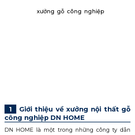
Trong thiết kế – thi công nội thất, việc lựa
chọn được
xưởng gỗ công nghiệp
uy tín là
điều quan trọng ảnh hưởng đến chất lượng
của tổng thể công trình.
Xưởng nội thất gỗ
công nghiệp
DN HOME nổi bật như một địa
chỉ tin cậy, chuyên cung cấp các sản phẩm gỗ
công nghiệp chất lượng cao với thiết kế đa
dạng và dịch vụ tận tâm. Hãy cùng tìm hiểu
những lý do khiến đơn vị trở thành lựa chọn
hàng đầu trong lĩnh vực được nhiều doanh
nghiệp lựa chọn hiện nay.
Giới thiệu về xưởng nội thất gỗ
công nghiệp DN HOME
DN HOME là một trong những công ty dẫn