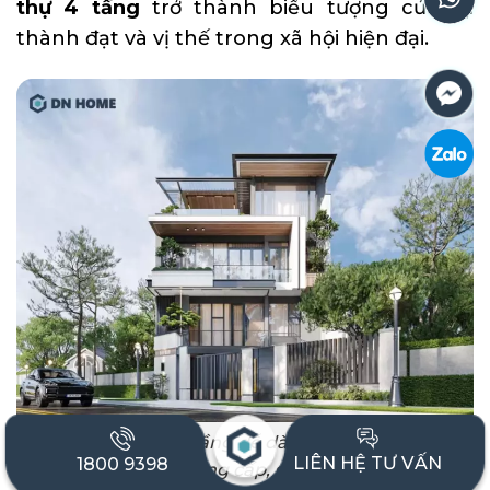
thự 4 tầng
trở thành biểu tượng của sự
thành đạt và vị thế trong xã hội hiện đại.
Biệt thự kết cấu 4 tầng dễ dàng thiết kế thể hiện
LIÊN HỆ TƯ VẤN
1800 9398
vẻ đẹp đẳng cấp, sang trọng