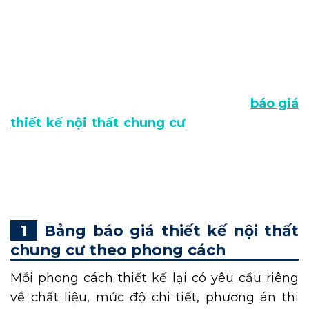
Việc thiết kế nội thất chung cư ngày càng
được nhiều gia chủ chú trọng, nhằm nâng
cao chất lượng sống và thể hiện phong cách
riêng. Song, ngân sách đầu tư thiết kế là yếu
tố được quan tâm nhiều nhất. Trong bài viết
dưới đây, DN HOME sẽ cập nhật bảng
báo giá
thiết kế nội thất chung cư
chi tiết, mới nhất
hiện nay. Từ đó, giúp gia chủ đưa ra phương
án thiết kế nội thất tối ưu dựa trên nhu cầu sử
dụng và ngân sách đầu tư.
Bảng báo giá thiết kế nội thất
chung cư theo phong cách
Mỗi phong cách thiết kế lại có yêu cầu riêng
về chất liệu, mức độ chi tiết, phương án thi