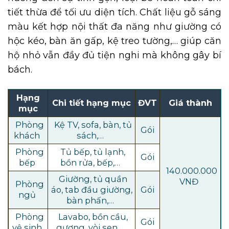
tiết thừa để tối ưu diện tích. Chất liệu gỗ sáng
màu kết hợp nội thất đa năng như giường có
hộc kéo, bàn ăn gấp, kệ treo tường,… giúp căn
hộ nhỏ vẫn đầy đủ tiện nghi mà không gây bí
bách.
Hạng
Chi tiết hạng mục
ĐVT
Giá thành
mục
Phòng
Kệ TV, sofa, bàn, tủ
Gói
khách
sách,…
Phòng
Tủ bếp, tủ lạnh,
Gói
bếp
bồn rửa, bếp,…
140.000.000
Giường, tủ quần
VNĐ
Phòng
áo, tab đầu giường,
Gói
ngủ
bàn phấn,…
Phòng
Lavabo, bồn cầu,
Gói
vệ sinh
gương, vòi sen,…