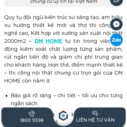
chung cư uy tín tại Việt Nam
Quy tụ đội ngũ kiến trúc sư sáng tạo, am hiểu
xu hướng thiết kế mới và thợ thi công tay
nghề cao, Kết hợp với xưởng sản xuất nội thất
2000m2 –
DN HOME
tự tin trong việc chủ
động kiểm soát chất lượng từng sản phẩm,
rút ngắn tiến độ và giảm chi phí trung gian
cho khách hàng. Hơn thế, điểm mạnh thiết kế
– thi công nội thất chung cư trọn gói của DN
HOME còn nằm ở:
Báo giá rõ ràng – chi tiết – tối ưu cho từng
ngân sách.
Thiết kế 3D sáng tạo, đảm bảo thẩm mỹ và
LIÊN HỆ TƯ VẤN
1800 9398
công năng thực tế.