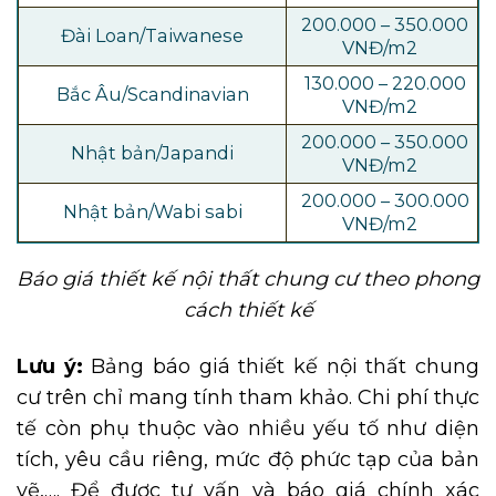
200.000 – 350.000
Đài Loan/Taiwanese
VNĐ/m2
130.000 – 220.000
Bắc Âu/Scandinavian
VNĐ/m2
200.000 – 350.000
Nhật bản/Japandi
VNĐ/m2
200.000 – 300.000
Nhật bản/Wabi sabi
VNĐ/m2
Báo giá thiết kế nội thất chung cư theo phong
cách thiết kế
Lưu ý:
Bảng báo giá thiết kế nội thất chung
cư trên chỉ mang tính tham khảo. Chi phí thực
tế còn phụ thuộc vào nhiều yếu tố như diện
tích, yêu cầu riêng, mức độ phức tạp của bản
vẽ,…. Để được tư vấn và báo giá chính xác