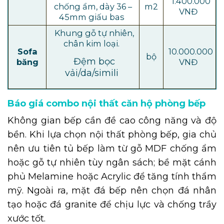
1.400.000
chống ẩm, dày 36 –
m2
VNĐ
45mm giấu bas
Khung gỗ tự nhiên,
chân kim loại.
Sofa
10.000.000
bộ
Đệm bọc
băng
VNĐ
vải/da/simili
Báo giá combo nội thất căn hộ phòng bếp
Không gian bếp cần đề cao công năng và độ
bền. Khi lựa chọn nội thất phòng bếp, gia chủ
nên ưu tiên tủ bếp làm từ gỗ MDF chống ẩm
hoặc gỗ tự nhiên tùy ngân sách; bề mặt cánh
phủ Melamine hoặc Acrylic để tăng tính thẩm
mỹ. Ngoài ra, mặt đá bếp nên chọn đá nhân
tạo hoặc đá granite để chịu lực và chống trầy
xước tốt.