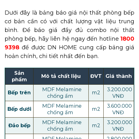
Dưới đây là bảng báo giá nội thất phòng bếp
cơ bản cần có với chất lượng vật liệu trung
bình. Để báo giá đầy đủ combo nội thất
phòng bếp, hãy liên hệ ngay đến hotline
1800
9398
để được DN HOME cung cấp bảng giá
hoản chính, chi tiết nhất đến bạn.
Sản
Mô tả chất liệu
ĐVT
Giá thành
phẩm
MDF Melamine
3.200.000
Bếp trên
m2
chống ẩm
VNĐ
MDF Melamine
3.600.000
Bếp dưới
m2
chống ẩm
VNĐ
MDF Melamine
3.200.000
Đảo bếp
m2
chống ẩm
VNĐ
MDF Melamine
2.800.000