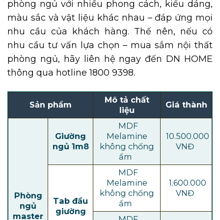
phòng ngủ với nhiều phong cách, kiểu dáng,
màu sắc và vật liệu khác nhau – đáp ứng mọi
nhu cầu của khách hàng. Thế nên, nếu có
nhu cầu tư vấn lựa chọn – mua sắm nội thất
phòng ngủ, hãy liên hệ ngay đến DN HOME
thông qua hotline 1800 9398.
Mô tả chất
Sản phẩm
Giá thành
liệu
MDF
Giường
Melamine
10.500.000
ngủ 1m8
không chống
VNĐ
ẩm
MDF
Melamine
1.600.000
không chống
VNĐ
Phòng
Tab đầu
ẩm
ngủ
giường
master
MDF