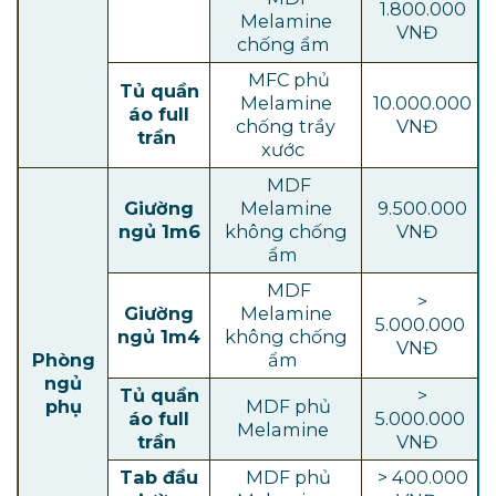
1.800.000
Melamine
VNĐ
chống ẩm
MFC phủ
Tủ quần
Melamine
10.000.000
áo full
chống trầy
VNĐ
trần
xước
MDF
Giường
Melamine
9.500.000
ngủ 1m6
không chống
VNĐ
ẩm
MDF
>
Giường
Melamine
5.000.000
ngủ 1m4
không chống
VNĐ
Phòng
ẩm
ngủ
Tủ quần
>
phụ
MDF phủ
áo full
5.000.000
Melamine
trần
VNĐ
Tab đầu
MDF phủ
> 400.000