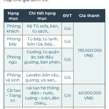
Hạng
Chi tiết hạng
ĐVT
Giá thành
mục
mục
Phòng
Kệ TV, sofa, bàn,
Gói
khách
tủ sách,…
Phòng
Tủ bếp, tủ lạnh,
Gói
bếp
bồn rửa, bếp,…
190.000.000
Giường, tủ quần
VNĐ
Phòng
áo, tab đầu
Gói
ngủ
giường, bàn phấn,
…
Phòng
Lavabo, bồn cầu,
Gói
vệ sinh
gương, vòi sen,…
cái tạo hệ thống
Cải tạo
điện – nước,
40.000.000
– Trang
Gói
tường – trần, đèn
VNĐ
trí
chiếu,…