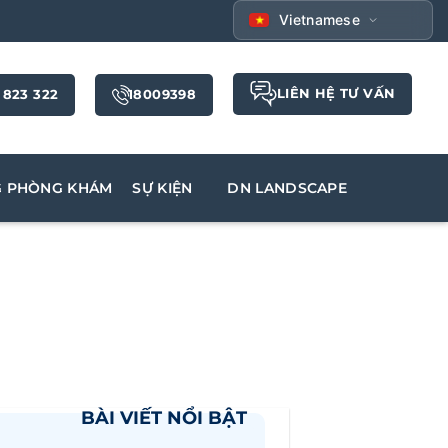
Vietnamese
LIÊN HỆ TƯ VẤN
 823 322
18009398
G PHÒNG KHÁM
SỰ KIỆN
DN LANDSCAPE
BÀI VIẾT NỔI BẬT