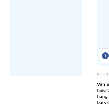
Kích t
Văn p
hiệu 
hàng 
bài vi