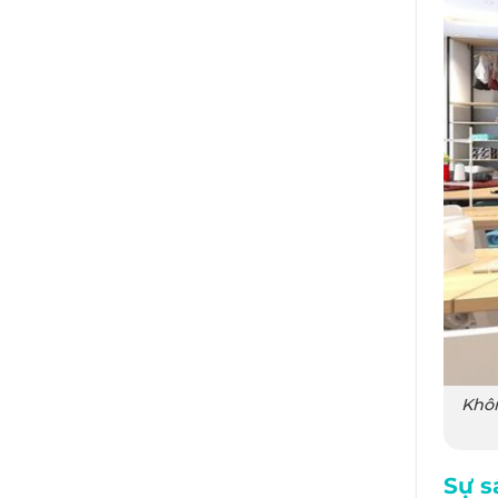
Khôn
Sự s