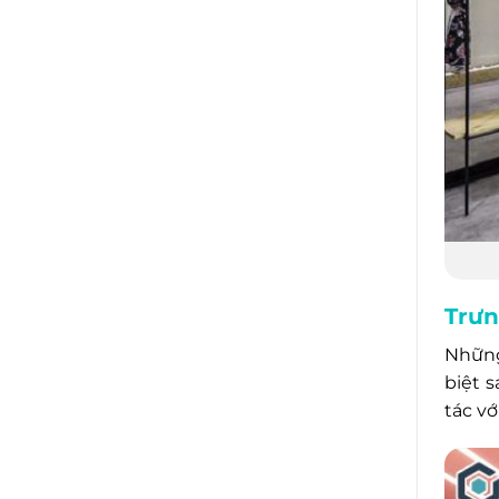
Trưng
Nhữ
biệt 
tác vớ