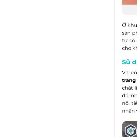
Ở khu
sản p
tư có
cho k
Sử d
Với c
trang
chất 
đó, n
nổi t
nhân 