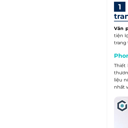
tra
Văn p
tiện 
trang
Phon
Thiết
thươn
liệu 
nhất v