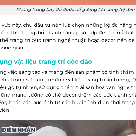
Phòng trưng bày đồ được bố gương lớn cùng hệ đèn
 vực này, chủ đầu tư nên lựa chọn những kệ đa năng h
hẩm thời trang, bố trí ánh sáng phù hợp để làm nổi bậ
 thể trang trí bức tranh nghệ thuật hoặc decor nền đ
hông gian.
ụng vật liệu trang trí độc đáo
ông việc sáng tạo và mang đến sản phẩm có tính thẩm
chú trọng sử dụng những vật liệu trang trí ấn tượng, đ
liệu gỗ tự nhiên, sử dụng thảm trải sàn hoa văn nghệ 
hững mảng tường có thể decor thêm các bức tranh ch
iếng hoặc các bức ảnh từ các buổi trình diễn thời tra
viên.