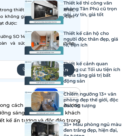
Thiết kế thi công văn
phòng Tân Phú cũ trọn
ong thiết kế – thi công nội thất,
gói, uy tín, giá tốt
ạo không gian sống hiện đại, tiện
̣t được:
Thiết kế căn hộ cho
ường SO 14001:2015
người độc thân đẹp, giá
oàn và sức khỏe nghề nghiệp
rẻ, tiện ích
Thiết kế cảnh quan
chung cư: Tối ưu tiện ích
YÊU CẦU TƯ VẤN
& Gia tăng giá trị bất
động sản
Mặc định
Lớn hơn
Chiêm ngưỡng 13+ văn
phòng đẹp thế giới, độc
ong cách và cá tính của thương
đáo, ấn tượng
tưởng sáng tạo và thu hút khách
t kế ấn tượng và độc đáo trong
35+ Mẫu phòng ngủ màu
đen trắng đẹp, hiện đại,
ấn tượng