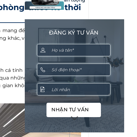
òng thiết kế thời
m mang đến không gian làm việc
ĐĂNG KÝ TƯ VẤN
ng khác, văn phòng thiết kế thời
 cá tính riêng biệt phù hợp với
 qua những yếu tố màu sắc, chất
ng gian không gian hài hòa, thống
NHẬN TƯ VẤN