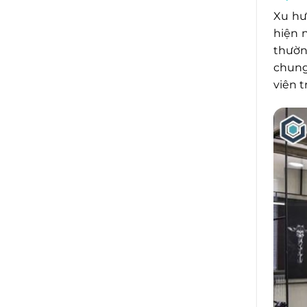
Xu h
hiện 
thườn
chung
viên t