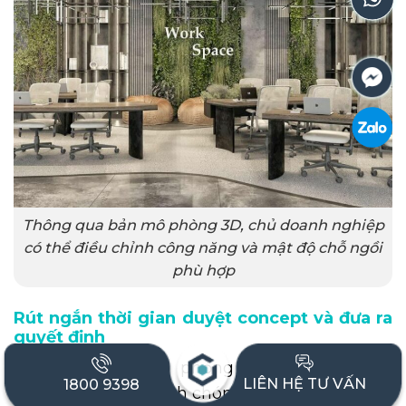
Thông qua bản mô phòng 3D, chủ doanh nghiệp
có thể điều chỉnh công năng và mật độ chỗ ngồi
phù hợp
Rút ngắn thời gian duyệt concept và đưa ra
quyết định
Nhờ hình ảnh mô phỏng trực quan, doanh
LIÊN HỆ TƯ VẤN
1800 9398
nghiệp có thể nhanh chóng đánh giá phương