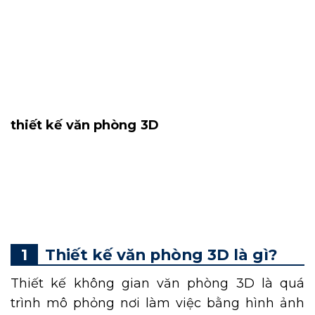
Khi triển khai xây dựng không gian làm việc
hiện đại, quá trình mô phỏng 3D là rất quan
trọng, giúp doanh nghiệp hình dung rõ văn
phòng tương lai. Từ đó tối ưu diện tích, lựa
chọn phong cách phù hợp và hạn chế tối đa
những rủi ro trong quá trình thi công. Vậy
thiết kế văn phòng 3D
là gì? Cùng
DN HOME
tìm hiểu chi tiết định nghĩa này qua bài viết
dưới đây và tham khảo những mẫu thiết kế
đẹp, chuyên nghiệp để có thêm nhiều ý
tưởng cho nơi làm việc của mình.
Thiết kế văn phòng 3D là gì?
Thiết kế không gian văn phòng 3D là quá
trình mô phỏng nơi làm việc bằng hình ảnh