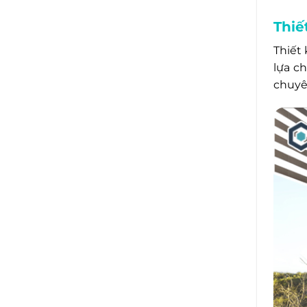
Thiế
Thiết
lựa c
chuyê