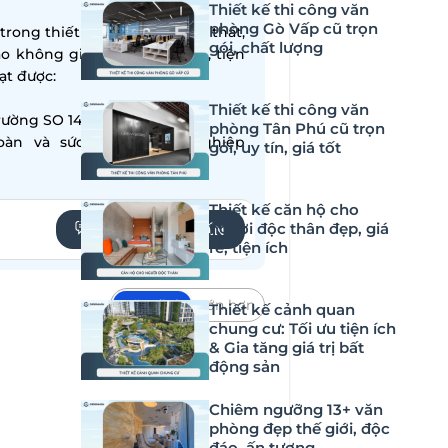
Thiết kế thi công văn
phòng Gò Vấp cũ trọn
ong thiết kế – thi công nội thất,
gói, chất lượng
ạo không gian sống hiện đại, tiện
̣t được:
Thiết kế thi công văn
ường SO 14001:2015
phòng Tân Phú cũ trọn
oàn và sức khỏe nghề nghiệp
gói, uy tín, giá tốt
Thiết kế căn hộ cho
người độc thân đẹp, giá
YÊU CẦU TƯ VẤN
rẻ, tiện ích
Mặc định
Lớn hơn
Thiết kế cảnh quan
chung cư: Tối ưu tiện ích
 đạo doanh nghiệp. Hơn thế, đây
& Gia tăng giá trị bất
động sản
ó, văn phòng giám đốc cần được chú
lực, đẳng cấp. Vậy, hãy cùng DN
Chiêm ngưỡng 13+ văn
ốc 10m2
, 15m2, 20m2 đẹp và sáng
phòng đẹp thế giới, độc
đáo, ấn tượng