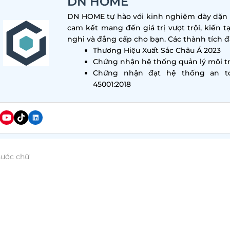
DN HOME
DN HOME tự hào với kinh nghiệm dày dặn tr
cam kết mang đến giá trị vượt trội, kiến t
nghi và đẳng cấp cho bạn. Các thành tích đa
Thương Hiệu Xuất Sắc Châu Á 2023
Chứng nhận hệ thống quản lý môi tr
Chứng nhận đạt hệ thống an t
45001:2018
hước chữ
 giám đốc không chỉ là nơi làm việc của các nhà lãnh
 nơi tiếp khách và trao đổi thông tin với đối tác. Do đ
 thiết kế tạo ấn tượng, sang trọng và thể hiện quyền 
 khám phá ngay những mẫu
thiết kế phòng giám đ
a bài viết dưới đây.