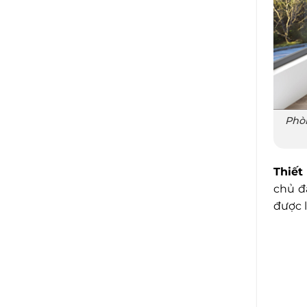
Phòn
Thiết
chủ đ
được l