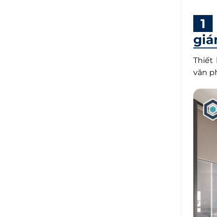
giá
Thiết
văn p