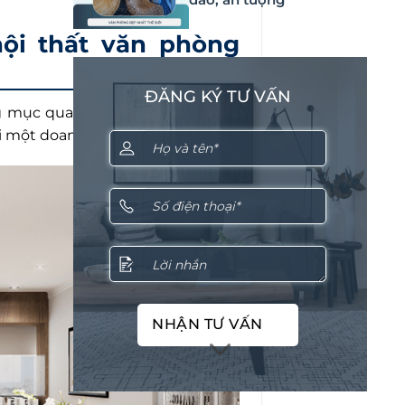
nội thất văn phòng
ĐĂNG KÝ TƯ VẤN
 mục quan trọng trong thiết kế
ới một doanh nghiệp như sau:
NHẬN TƯ VẤN