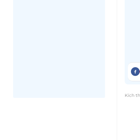
Kích t
Phòng
còn là
trọng
HOME
tạo qu