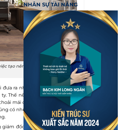
NHÂN SỰ TÀI NĂNG
iệc tạo nên môi trường làm việc lý
i đưa ra những quyết định quan
ty. Thế nên, văn phòng làm việc
 thoải mái để giám đốc xử lý công
cũng có những giây phút thư giãn
ng.
g giám đốc cần thể hiện được sự