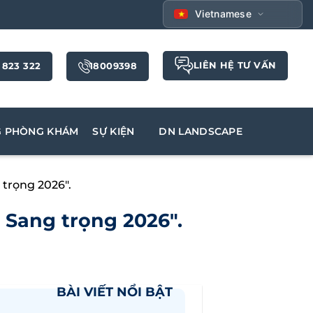
Vietnamese
LIÊN HỆ TƯ VẤN
 823 322
18009398
G PHÒNG KHÁM
SỰ KIỆN
DN LANDSCAPE
trọng 2026″.
 Sang trọng 2026″.
BÀI VIẾT NỔI BẬT