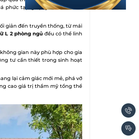
á phức tạp giúp gia chủ có thể
 tối giản đến truyền thống, từ mái
hữ L 2 phòng ngủ
đều có thể linh
 không gian này phù hợp cho gia
êng tư cần thiết trong sinh hoạt
ang lại cảm giác mới mẻ, phá vỡ
ng cao giá trị thẩm mỹ tổng thể