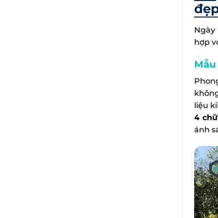
đẹp
Ngày 
hợp vớ
Mẫu 
Phong 
không
liệu k
4 chữ
ánh s