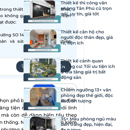
Thiết kế thi công văn
phòng Tân Phú cũ trọn
ong thiết kế – thi công nội thất,
gói, uy tín, giá tốt
ạo không gian sống hiện đại, tiện
̣t được:
Thiết kế căn hộ cho
ường SO 14001:2015
người độc thân đẹp, giá
oàn và sức khỏe nghề nghiệp
rẻ, tiện ích
Thiết kế cảnh quan
chung cư: Tối ưu tiện ích
YÊU CẦU TƯ VẤN
& Gia tăng giá trị bất
động sản
Mặc định
Lớn hơn
Chiêm ngưỡng 13+ văn
phòng đẹp thế giới, độc
họn phổ biến của nhiều gia đình
đáo, ấn tượng
ăng tiện nghi. Với hình khối linh
 mà còn dễ dàng biến tấu theo
35+ Mẫu phòng ngủ màu
ền thống. Nếu bạn đang tìm kiếm
đen trắng đẹp, hiện đại,
là phương án đáng cân nhắc.
ấn tượng