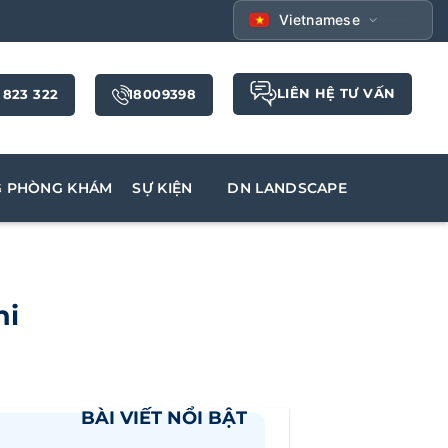
Vietnamese
LIÊN HỆ TƯ VẤN
 823 322
18009398
G PHÒNG KHÁM
SỰ KIỆN
DN LANDSCAPE
hi
BÀI VIẾT NỔI BẬT