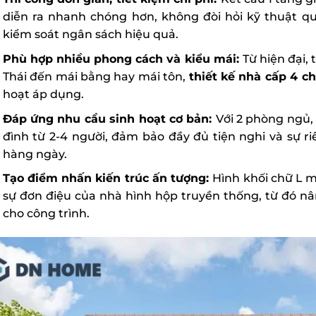
diễn ra nhanh chóng hơn, không đòi hỏi kỹ thuật qu
kiểm soát ngân sách hiệu quả.
Phù hợp nhiều phong cách và kiểu mái:
Từ hiện đại,
Thái đến mái bằng hay mái tôn,
thiết kế nhà cấp 4 c
hoạt áp dụng.
Đáp ứng nhu cầu sinh hoạt cơ bản:
Với 2 phòng ngủ,
đình từ 2-4 người, đảm bảo đầy đủ tiện nghi và sự ri
hàng ngày.
Tạo điểm nhấn kiến trúc ấn tượng:
Hình khối chữ L m
sự đơn điệu của nhà hình hộp truyền thống, từ đó nâ
cho công trình.