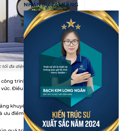
NHÂN SỰ TÀI NĂNG
tối đa diện tích đất sử dụng
công trình có thể linh hoạt “ôm
g vức. Điều này giúp hạn chế diện
oảng khuyết này thành sân vườn,
 là ưu điểm giúp không gian sống
iúp quá trình thiết kế và thi công