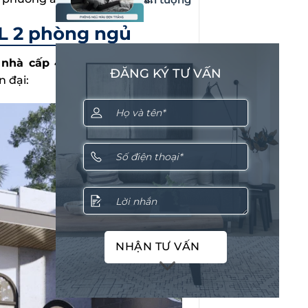
L 2 phòng ngủ
ế nhà cấp 4 chữ L 2 phòng ngủ
ĐĂNG KÝ TƯ VẤN
n đại:
NHẬN TƯ VẤN