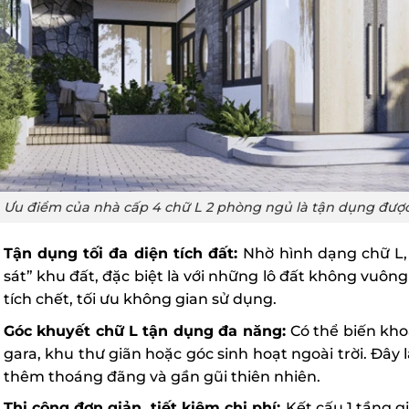
Ưu điểm của nhà cấp 4 chữ L 2 phòng ngủ là tận dụng được 
Tận dụng tối đa diện tích đất:
Nhờ hình dạng chữ L, 
sát” khu đất, đặc biệt là với những lô đất không vuôn
tích chết, tối ưu không gian sử dụng.
Góc khuyết chữ L tận dụng đa năng:
Có thể biến kh
gara, khu thư giãn hoặc góc sinh hoạt ngoài trời. Đây
thêm thoáng đãng và gần gũi thiên nhiên.
Thi công đơn giản, tiết kiệm chi phí:
Kết cấu 1 tầng g