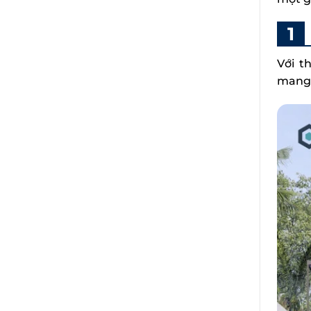
Với t
mang đ