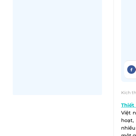
Kích t
Thiết
Việt 
hoạt,
nhiều
một g