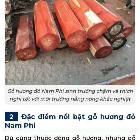
Gỗ hương đỏ Nam Phi sinh trưởng chậm và thích
nghi tốt với môi trường nắng nóng khắc nghiệt
Đặc điểm nổi bật gỗ hương đỏ
Nam Phi
Dù cùng thuộc dòng
gỗ hương
, nhưng gỗ