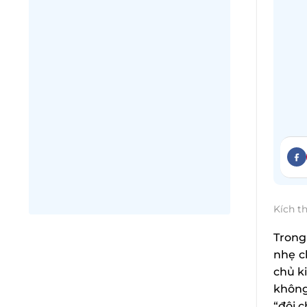
Kích t
Trong
nhẹ c
chủ k
không
“đội c