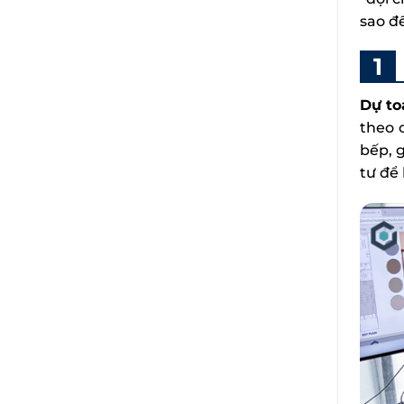
sao để
Dự to
theo 
bếp, g
tư để 