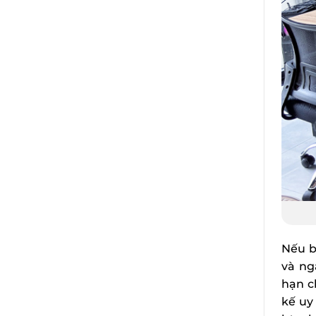
Nếu 
và ng
hạn c
kế uy 