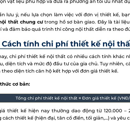
ọn vật liệu phù hợp và đưa ra phương án tối ưu nhất dự
ần lưu ý, nếu lựa chọn làm việc với đơn vị thiết kế, b
nội thất chung cư
trong hồ sơ bàn giao. Đây là tài li
hí và đảm bảo quá trình thi công nội thất diễn ra theo 
Cách tính chi phí thiết kế nội th
nay, chi phí thiết kế nội thất có nhiều cách tính khác
iệu, diện tích và mức độ đầu tư của gia chủ. Tuy nhiên,
h theo diện tích căn hộ kết hợp với đơn giá thiết kế.
thức cơ bản:
Tổng chi phí thiết kế nội thất
=
Đơn giá thiết kế (VNĐ/
iá thiết kế hiện nay thường dao động từ 120.000 –
cách thiết kế (hiện đại, tân cổ điển, tối giản,…) và yêu 