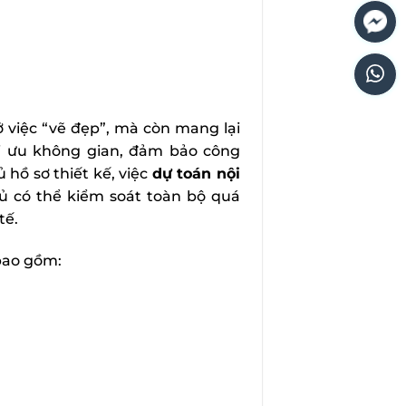
ở việc “vẽ đẹp”, mà còn mang lại
tối ưu không gian, đảm bảo công
 hồ sơ thiết kế, việc
dự toán nội
ủ có thể kiểm soát toàn bộ quá
tế.
 bao gồm: