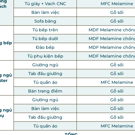
òng
Tủ giày + Vach CNC
MFC Melamine
ách
Bàn làm việc
Gỗ sồi
Sofa băng
Gỗ sồi
Tủ bếp trên
MDF Melamine chốn
Tủ bếp dưới
MDF Melamine chốn
g bếp
Đảo bếp
MDF Melamine chốn
Tủ phụ kiện bếp
MDF Melamine chốn
Giường ngủ
Gỗ sồi
Tab đầu giường
Gỗ sồi
g ngủ
ter
Tủ quần áo
MFC Melamine
Bàn trang điểm
Gỗ sồi
Giường ngủ
Gỗ sồi
Bàn làm việc
Gỗ sồi
g ngủ
hụ
Tab đầu giường
Gỗ sồi
Tủ quần áo
MFC Melamine
TỔNG