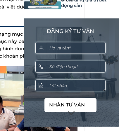
động sản
ài viết dưới đây.
ĐĂNG KÝ TƯ VẤN
 hạng mục nội thất cần thiết kèm
mục này bao gồm: tủ quần áo, tủ
ng hình dung tổng chi phí cần đầu
ác khoản phát sinh.
NHẬN TƯ VẤN