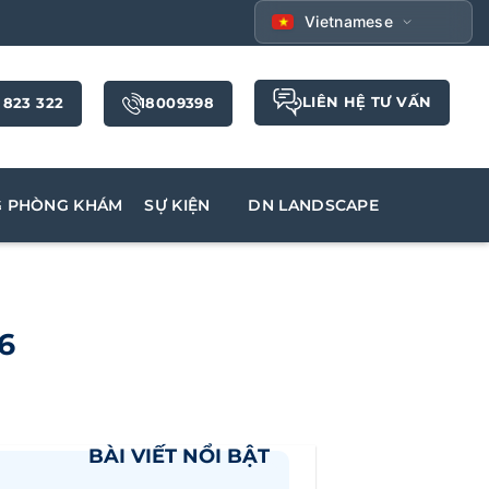
Vietnamese
LIÊN HỆ TƯ VẤN
 823 322
18009398
G PHÒNG KHÁM
SỰ KIỆN
DN LANDSCAPE
6
BÀI VIẾT NỔI BẬT