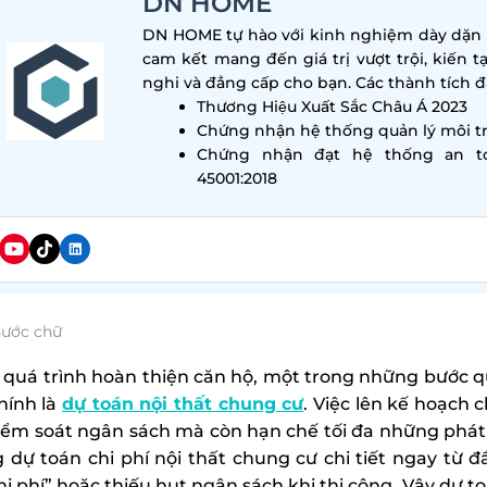
DN HOME
DN HOME tự hào với kinh nghiệm dày dặn tr
cam kết mang đến giá trị vượt trội, kiến t
nghi và đẳng cấp cho bạn. Các thành tích đa
Thương Hiệu Xuất Sắc Châu Á 2023
Chứng nhận hệ thống quản lý môi tr
Chứng nhận đạt hệ thống an t
45001:2018
hước chữ
 quá trình hoàn thiện căn hộ, một trong những bước 
hính là
dự toán nội thất chung cư
. Việc lên kế hoạch c
iểm soát ngân sách mà còn hạn chế tối đa những phát 
 dự toán chi phí nội thất chung cư chi tiết ngay từ đầ
hi phí” hoặc thiếu hụt ngân sách khi thi công. Vậy dự to