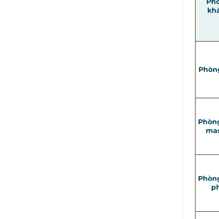
Ph
kh
Phòn
Phòn
mas
Phòn
p