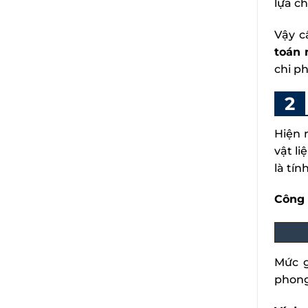
lựa ch
Vậy c
toán 
chi p
Hiện 
vật l
là tín
Công 
Mức g
phong 