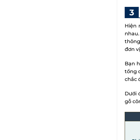
Hiện 
nhau.
thông
đơn vị
Bạn h
tổng 
chắc 
Dưới 
gỗ cô