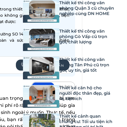
Thiết kế thi công văn
phòng Quận 3 cũ chuyên
ong thiết kế – thi công nội thất,
nghiệp cùng DN HOME
ạo không gian sống hiện đại, tiện
̣t được:
Thiết kế thi công văn
ường SO 14001:2015
phòng Gò Vấp cũ trọn
oàn và sức khỏe nghề nghiệp
gói, chất lượng
Thiết kế thi công văn
phòng Tân Phú cũ trọn
YÊU CẦU TƯ VẤN
gói, uy tín, giá tốt
Mặc định
Lớn hơn
Thiết kế căn hộ cho
người độc thân đẹp, giá
quan trọng nhưng thường bị xem
rẻ, tiện ích
hi phí rõ ràng không chỉ giúp gia
sinh ngoài ý muốn. Thực tế, nếu
Thiết kế cảnh quan
u, bạn rất dễ rơi vào tình trạng
chung cư: Tối ưu tiện ích
án nội thất chính xác là gì và làm
& Gia tăng giá trị bất