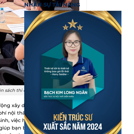
NHÂN SỰ TÀI NĂNG
n sách thi công chính xác
 động xây dựng dựa trên nhu cầu
hí nội thất chung cư chính xác,
h, việc hợp tác với đơn vị thiết
giúp bạn bóc tách chi phí hợp lý,