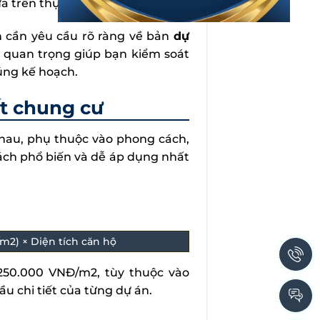
a trên thực tế thi công.
ạn cần yêu cầu rõ ràng về bản
dự
ệu quan trọng giúp bạn kiểm soát
đúng kế hoạch.
ất chung cư
 nhau, phụ thuộc vào phong cách,
 cách phổ biến và dễ áp dụng nhất
m2) × Diện tích căn hộ
 250.000 VNĐ/m2, tùy thuộc vào
cầu chi tiết của từng dự án.