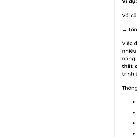
Ví dụ:
Với c
→ Tổng
Việc 
nhiều
năng v
thất 
trình 
Thông