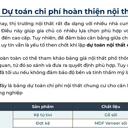
Dự toán chi phí hoàn thiện nội 
nay, thị trường nội thất rất đa dạng với nhiều nhà cu
 Điều này giúp gia chủ có nhiều lựa chọn phù hợp v
 đến cao cấp. Tuy nhiên, để đảm bảo cân bằng giữa chi 
 uy tín vẫn là yếu tố then chốt khi lập
dự toán nội thất
oàn toàn có thể tham khảo bảng giá nội thất phổ thông
quan, từ đó so sánh và đưa ra quyết định phù hợp. Tuy n
đã tối ưu nếu không đảm bảo độ bền và tính thẩm mỹ lâ
đây là bảng dự toán
chi phí nội thất
chung cư cho căn h
ng nghiệp
Sản phẩm
Chất liệu
Kệ tủ tivi
Gỗ sồi
Đợt kệ
MDF Veneer sồi