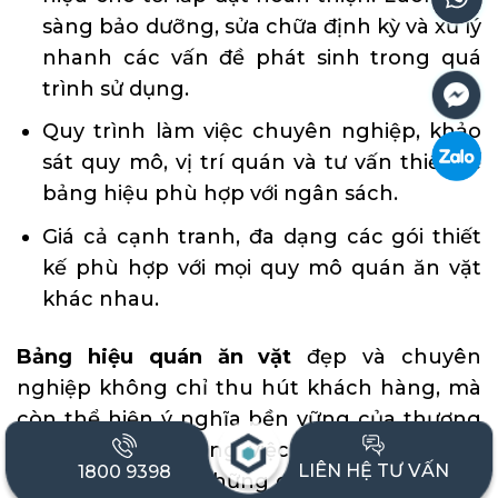
sàng bảo dưỡng, sửa chữa định kỳ và xử lý
nhanh các vấn đề phát sinh trong quá
trình sử dụng.
Quy trình làm việc chuyên nghiệp, khảo
sát quy mô, vị trí quán và tư vấn thiết kế
bảng hiệu phù hợp với ngân sách.
Giá cả cạnh tranh, đa dạng các gói thiết
kế phù hợp với mọi quy mô quán ăn vặt
khác nhau.
Bảng hiệu quán ăn vặt
đẹp và chuyên
nghiệp không chỉ thu hút khách hàng, mà
còn thể hiện ý nghĩa bền vững của thương
hiệu giúp cho công việc kinh doanh hiệu
LIÊN HỆ TƯ VẤN
1800 9398
quả. Hy vọng với những gợi ý ở trên sẽ giúp