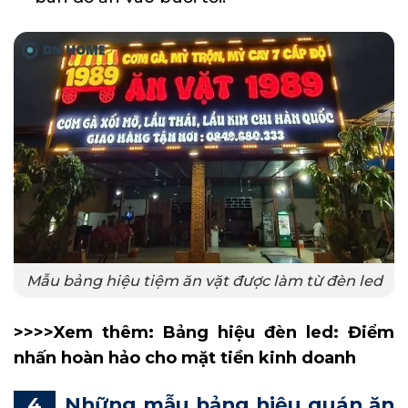
Mẫu bảng hiệu tiệm ăn vặt được làm từ đèn led
>>>>Xem thêm:
Bảng hiệu đèn led: Điểm
nhấn hoàn hảo cho mặt tiền kinh doanh
Những mẫu bảng hiệu quán ăn