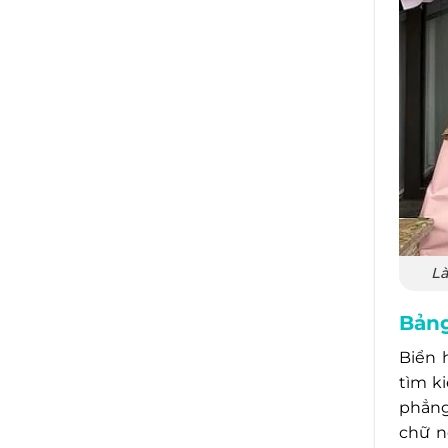
Là
Bảng
Biển 
tìm k
phẳng
chữ n