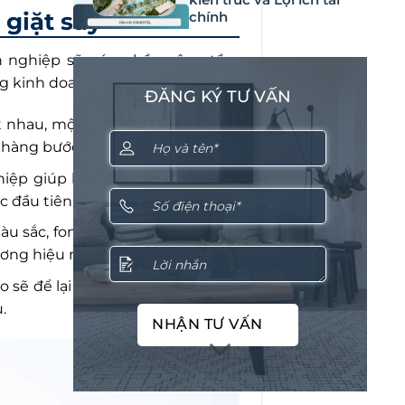
 giặt sấy
chính
ên nghiệp sẽ góp phần nâng tầm
ong kinh doanh, bao gồm:
ĐĂNG KÝ TƯ VẤN
át nhau, một bảng hiệu nổi bật sẽ
 hàng bước vào sử dụng dịch vụ.
ghiệp giúp khách hàng cảm nhận
c đầu tiên.
màu sắc, font chữ và hình ảnh trên
thương hiệu muốn hướng đến.
o sẽ để lại ấn tượng sâu sắc, giúp
.
NHẬN TƯ VẤN