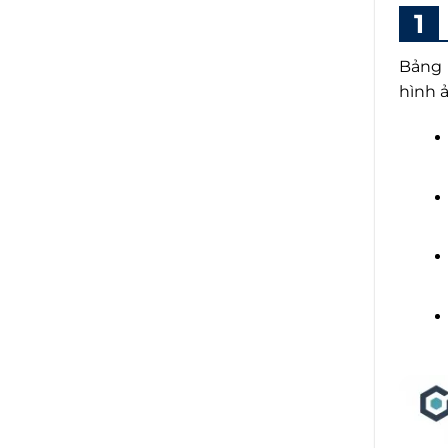
Bảng 
hình ả