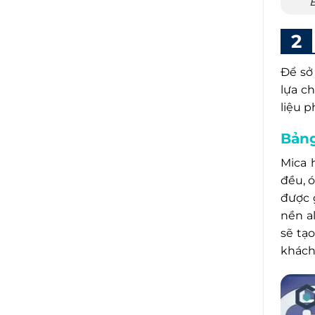
B
Để sở
lựa ch
liệu 
Bảng
Mica 
đều, ó
được 
nền a
sẽ tạo
khách