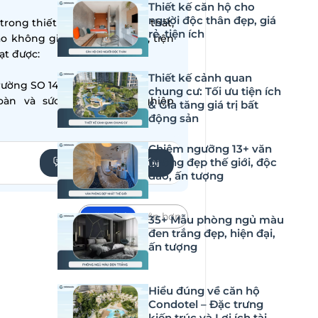
Thiết kế căn hộ cho
người độc thân đẹp, giá
ong thiết kế – thi công nội thất,
rẻ, tiện ích
ạo không gian sống hiện đại, tiện
̣t được:
Thiết kế cảnh quan
ường SO 14001:2015
chung cư: Tối ưu tiện ích
oàn và sức khỏe nghề nghiệp
& Gia tăng giá trị bất
động sản
Chiêm ngưỡng 13+ văn
phòng đẹp thế giới, độc
YÊU CẦU TƯ VẤN
đáo, ấn tượng
Mặc định
Lớn hơn
35+ Mẫu phòng ngủ màu
đen trắng đẹp, hiện đại,
i của hàng loạt tiệm giặt sấy trên
ấn tượng
ủa bạn thật sự nổi bật và ghi dấu
n? Hãy cùng DN HOME khám phá
Hiểu đúng về căn hộ
 viết dưới đây!
Condotel – Đặc trưng
kiến trúc và Lợi ích tài