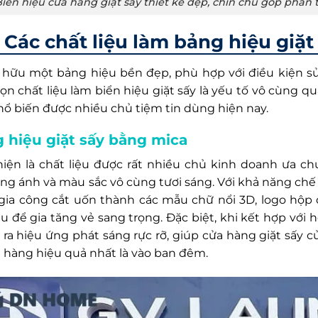
iển hiệu cửa hàng giặt sấy thiết kế đẹp, chỉn chu góp phầ
Các chất liệu làm bảng hiệu giặt
 hữu một bảng hiệu bền đẹp, phù hợp với điều kiện sử
ọn chất liệu làm biển hiệu giặt sấy là yếu tố vô cùng q
phổ biến được nhiều chủ tiệm tin dùng hiện nay.
 hiệu giặt sấy bằng mica
hiện là chất liệu được rất nhiều chủ kinh doanh ưa 
ng ánh và màu sắc vô cùng tươi sáng. Với khả năng chế t
gia công cắt uốn thành các mẫu chữ nổi 3D, logo hộp
lu để gia tăng vẻ sang trọng. Đặc biệt, khi kết hợp với
 ra hiệu ứng phát sáng rực rỡ, giúp cửa hàng giặt sấy c
 hàng hiệu quả nhất là vào ban đêm.