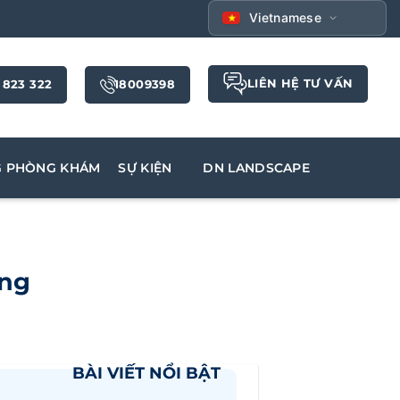
Vietnamese
LIÊN HỆ TƯ VẤN
 823 322
18009398
G PHÒNG KHÁM
SỰ KIỆN
DN LANDSCAPE
àng
BÀI VIẾT NỔI BẬT