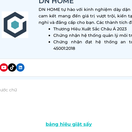
DN HOME
DN HOME tự hào với kinh nghiệm dày dặn tr
cam kết mang đến giá trị vượt trội, kiến t
nghi và đẳng cấp cho bạn. Các thành tích đa
Thương Hiệu Xuất Sắc Châu Á 2023
Chứng nhận hệ thống quản lý môi tr
Chứng nhận đạt hệ thống an t
45001:2018
hước chữ
u giặt sấy tiện lợi ngày càng gia tăng, kéo theo sự ra đờ
rường. Giữa sự cạnh tranh đó, làm thế nào để cửa hàng c
ong mắt khách hàng ngay từ khoảnh khắc đầu tiê
 giải pháp thiết kế
bảng hiệu giặt sấy
hiệu quả qua bài