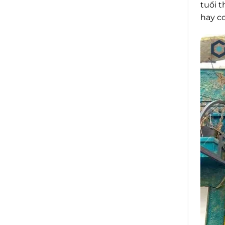
tuổi t
hay co