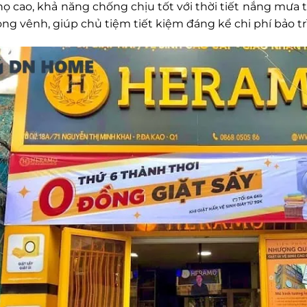
họ cao, khả năng chống chịu tốt với thời tiết nắng mưa 
ng vênh, giúp chủ tiệm tiết kiệm đáng kể chi phí bảo trì