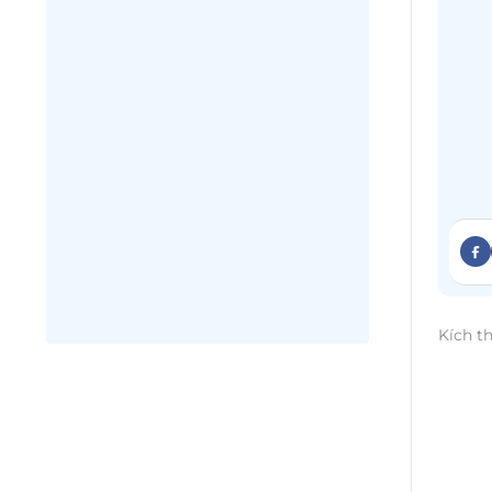
Kích t
Nhu cầ
thị t
ấn tr
những