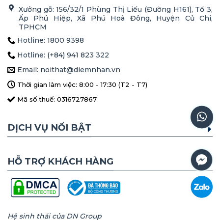
Xưởng gỗ: 156/32/1 Phùng Thị Liếu (Đường H161), Tổ 3,
Ấp Phú Hiệp, Xã Phú Hoà Đông, Huyện Củ Chi,
TPHCM
Hotline: 1800 9398
Hotline: (+84) 941 823 322
Email: noithat@diemnhan.vn
Thời gian làm việc: 8:00 - 17:30 (T2 - T7)
Mã số thuế: 0316727867
DỊCH VỤ NỔI BẬT
HỖ TRỢ KHÁCH HÀNG
Hệ sinh thái của DN Group