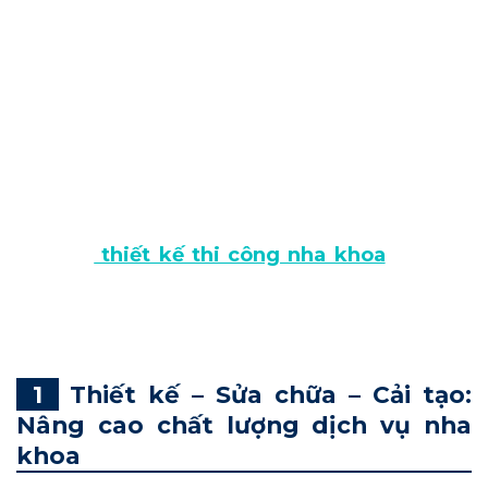
không chỉ nâng cao hình ảnh chuyên nghiệp.
Hơn thế còn trực tiếp cải thiện trải nghiệm
bệnh nhân và hiệu suất vận hành. Vì vậy, để
đảm bảo sự thành công của nhà khoa, chủ
đầu tư cần lựa chọn đơn vị thiết kế và thi
công uy tín. Tại Bình Dương, nếu bạn đang
tìm kiếm giải pháp xây dựng nha khoa – DN
HOME là sự lựa chọn lý tưởng dành cho bạn.
Dịch vụ
thiết kế thi công nha khoa
tại Bình
Dương của DN HOME cung cấp giải pháp trọn
gói, đảm bảo đạt chuẩn y tế.
Thiết kế – Sửa chữa – Cải tạo:
Nâng cao chất lượng dịch vụ nha
khoa