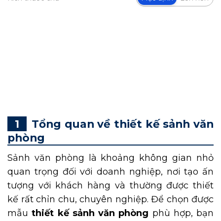
Sảnh văn phòng được xem là bộ mặt của
doanh nghiệp, nơi đón tiếp khách hàng nên
cần được thiết kế đẹp, ấn tượng và chuyên
nghiệp. Cùng DN HOME tham khảo những
mẫu
thiết kế sảnh văn phòng
đẹp, được ưa
chuộng trong bài viết sau.
Tổng quan về thiết kế sảnh văn
phòng
Sảnh văn phòng là khoảng không gian nhỏ
quan trọng đối với doanh nghiệp, nơi tạo ấn
tượng với khách hàng và thường được thiết
kế rất chỉn chu, chuyên nghiệp. Để chọn được
mẫu
thiết kế sảnh văn phòng
phù hợp, bạn