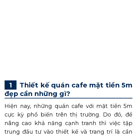
Với chiều ngang mặt tiền 5m, không quá lớn
cũng không quá nhỏ các chủ quán cà phê
cần chú trọng vào thiết kế để tạo được điểm
nhấn thu hút khách hàng. Vậy nên, trong bài
viết dưới đây DN HOME sẽ gợi ý đến bạn
những mẫu
thiết kế quán cafe mặt tiền 5m
tối ưu chi phí nhưng vẫn đảm bảo tính thẩm
mỹ, độc đáo và gây ấn tượng với khách hàng.
Thiết kế quán cafe mặt tiền 5m
đẹp cần những gì?
Hiện nay, những quán cafe với mặt tiền 5m
cực kỳ phổ biến trên thị trường. Do đó, để
nâng cao khả năng cạnh tranh thì việc tập
trung đầu tư vào thiết kế và trang trí là cần