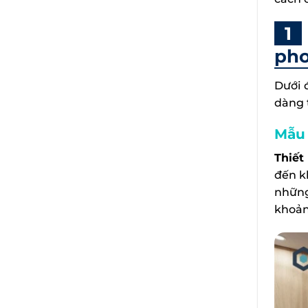
pho
Dưới 
dàng 
Mẫu 
Thiết
đến k
những
khoản