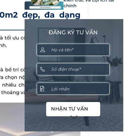
chính
30m2 đẹp, đa dạng
ĐĂNG KÝ TƯ VẤN
 tối ưu công năng, giúp bạn dễ
nh.
 và bố trí công năng nhằm mang
a chọn nội thất, bạn nên ưu tiên
 nhiều chức năng để tạo nhiều
 thoáng và dễ dàng di chuyển.
NHẬN TƯ VẤN