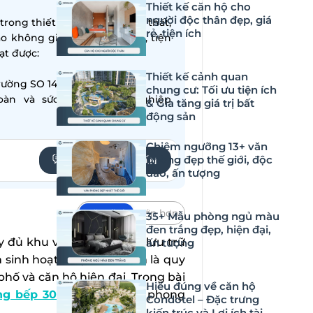
Thiết kế căn hộ cho
người độc thân đẹp, giá
ong thiết kế – thi công nội thất,
rẻ, tiện ích
ạo không gian sống hiện đại, tiện
̣t được:
Thiết kế cảnh quan
ường SO 14001:2015
chung cư: Tối ưu tiện ích
oàn và sức khỏe nghề nghiệp
& Gia tăng giá trị bất
động sản
Chiêm ngưỡng 13+ văn
phòng đẹp thế giới, độc
YÊU CẦU TƯ VẤN
đáo, ấn tượng
Mặc định
Lớn hơn
35+ Mẫu phòng ngủ màu
đen trắng đẹp, hiện đại,
y đủ khu vực nấu nướng, lưu trữ
ấn tượng
 sinh hoạt. Đây được xem là quy
phố và căn hộ hiện đại. Trong bài
Hiểu đúng về căn hộ
òng bếp 30m2
theo nhiều phong
Condotel – Đặc trưng
kiến trúc và Lợi ích tài