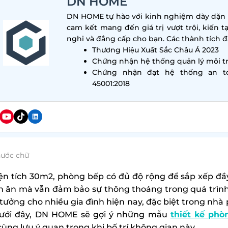
DN HOME
DN HOME tự hào với kinh nghiệm dày dặn tr
cam kết mang đến giá trị vượt trội, kiến t
nghi và đẳng cấp cho bạn. Các thành tích đa
Thương Hiệu Xuất Sắc Châu Á 2023
Chứng nhận hệ thống quản lý môi tr
Chứng nhận đạt hệ thống an t
45001:2018
hước chữ
iện tích 30m2, phòng bếp có đủ độ rộng để sắp xếp đầ
n ăn mà vẫn đảm bảo sự thông thoáng trong quá trình
 tưởng cho nhiều gia đình hiện nay, đặc biệt trong nhà 
dưới đây, DN HOME sẽ gợi ý những mẫu
thiết kế ph
cùng lưu ý quan trọng khi bố trí không gian này.