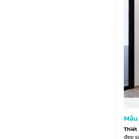
Mẫu 
Thiết
đẹp s