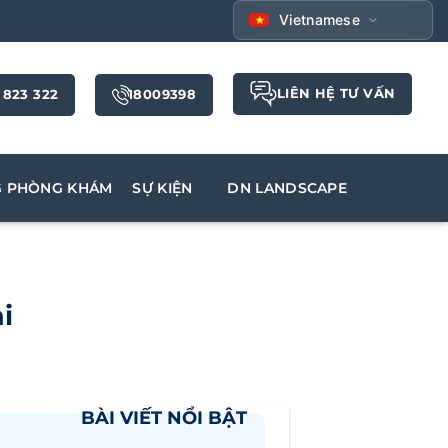
Vietnamese
LIÊN HỆ TƯ VẤN
 823 322
18009398
G PHÒNG KHÁM
SỰ KIỆN
DN LANDSCAPE
i
BÀI VIẾT NỔI BẬT