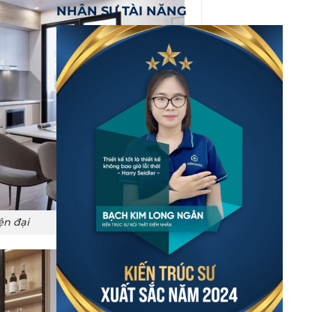
NHÂN SỰ TÀI NĂNG
ện đại