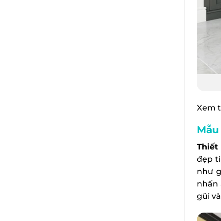
Xem 
Mẫu 
Thiết
đẹp t
như g
nhấn 
gũi v