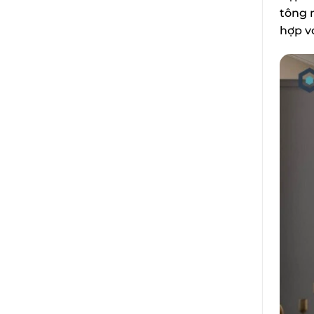
tông 
hợp v