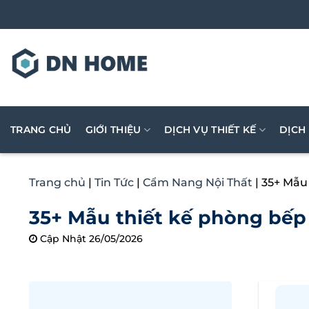
Bỏ
qua
nội
dung
TRANG CHỦ
GIỚI THIỆU
DỊCH VỤ THIẾT KẾ
DỊCH
Trang chủ
|
Tin Tức
|
Cẩm Nang Nội Thất
|
35+ Mẫu 
35+ Mẫu thiết kế phòng bếp 
Cập Nhật 26/05/2026