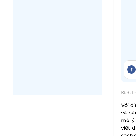
Kích t
Với d
và bà
mô lý
viết 
cách 