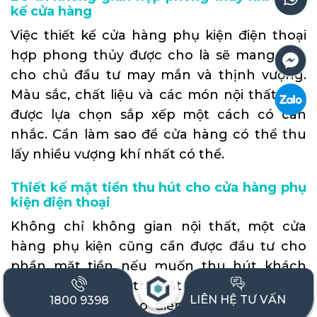
kế cửa hàng
Việc thiết kế cửa hàng phụ kiện điện thoại
hợp phong thủy được cho là sẽ mang đến
cho chủ đầu tư may mắn và thịnh vượng.
Màu sắc, chất liệu và các món nội thất cần
được lựa chọn sắp xếp một cách có cân
nhắc. Cần làm sao để cửa hàng có thể thu
lấy nhiều vượng khí nhất có thể.
Thiết kế mặt tiền thu hút cho cửa hàng phụ
kiện điện thoại
Không chỉ không gian nội thất, một cửa
hàng phụ kiện cũng cần được đầu tư cho
phần mặt tiền nếu muốn thu hút khách
hàng. Hãy trang trí mặt tiền với màu sắc
LIÊN HỆ TƯ VẤN
1800 9398
thương hiệu để tạo điểm nhấn với những