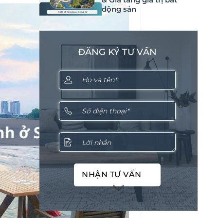
động sản
ĐĂNG KÝ TƯ VẤN
NHẬN TƯ VẤN