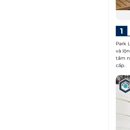
Park 
và lộn
tầm n
cấp.