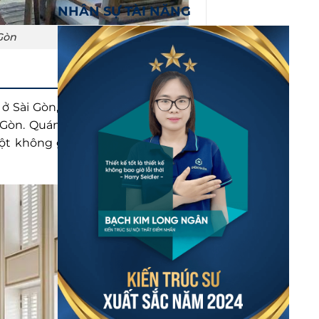
NHÂN SỰ TÀI NĂNG
Gòn
 Sài Gòn, với không gian xa hoa
 Gòn. Quán cafe này nổi tiếng với
 một không gian quyến rũ và đẳng