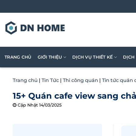
Bỏ
qua
nội
dung
TRANG CHỦ
GIỚI THIỆU
DỊCH VỤ THIẾT KẾ
DỊCH
Trang chủ
|
Tin Tức
|
Thi công quán
|
Tin tức quán 
15+ Quán cafe view sang ch
Cập Nhật 14/03/2025