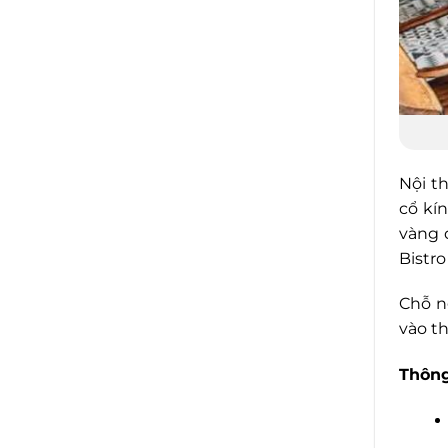
Nội t
cổ kí
vàng 
Bistr
Chỗ n
vào t
Thông