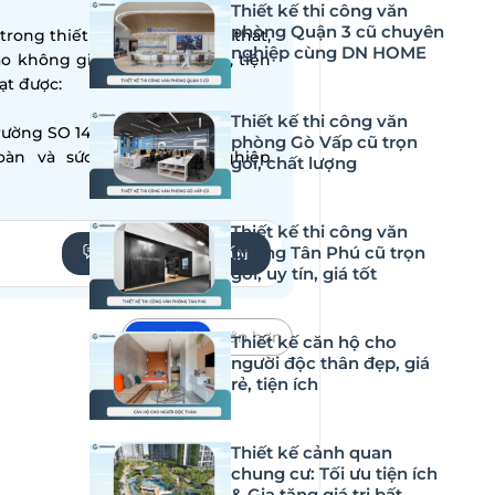
Thiết kế thi công văn
phòng Quận 3 cũ chuyên
ong thiết kế – thi công nội thất,
nghiệp cùng DN HOME
ạo không gian sống hiện đại, tiện
̣t được:
Thiết kế thi công văn
ường SO 14001:2015
phòng Gò Vấp cũ trọn
oàn và sức khỏe nghề nghiệp
gói, chất lượng
Thiết kế thi công văn
phòng Tân Phú cũ trọn
YÊU CẦU TƯ VẤN
gói, uy tín, giá tốt
Mặc định
Lớn hơn
Thiết kế căn hộ cho
người độc thân đẹp, giá
ặc sắc, nơi mỗi quán cafe không
rẻ, tiện ích
là không gian sáng tạo qua từng
và sang trọng, 15 quán cafe view
Thiết kế cảnh quan
ể bỏ qua khi tới thành phố này.
chung cư: Tối ưu tiện ích
& Gia tăng giá trị bất