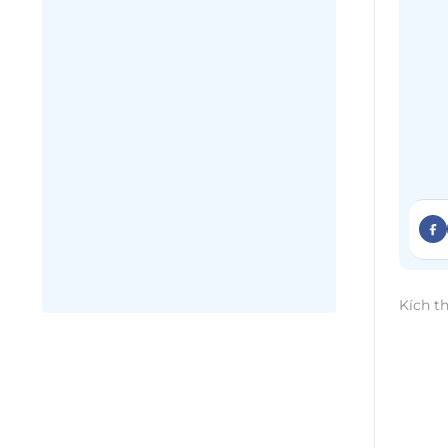
Kích t
Sài G
chỉ l
thiết
sang 