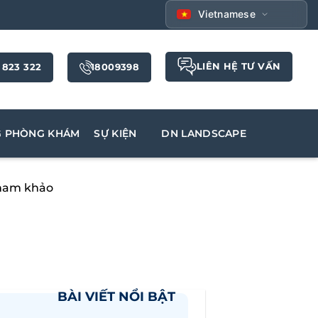
Vietnamese
LIÊN HỆ TƯ VẤN
 823 322
18009398
G PHÒNG KHÁM
SỰ KIỆN
DN LANDSCAPE
tham khảo
BÀI VIẾT NỔI BẬT