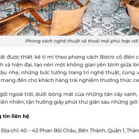
Phong cách nghệ thuật và thoải mái phù hợp với
hất được thiết kế tỉ mỉ theo phong cách Bistro cổ điển 
nh và hiện đại, tạo nên một không gian yên bình giữa l
dịu nhẹ, những bức tường trang trí nghệ thuật, cùng
o mang đến cho khách hàng trải nghiệm thưởng thức caf
gồi ngoài trời, dưới bóng mát của những tán cây xanh,
hiên nhiên, tận hưởng giây phút thư giãn sau những giờ 
 tin liên hệ
Địa chỉ: 40 – 42 Phan Bội Châu, Bến Thành, Quận 1, Th