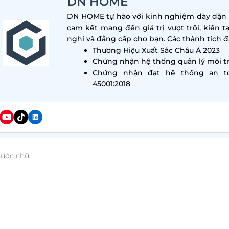
DN HOME
DN HOME tự hào với kinh nghiệm dày dặn tr
cam kết mang đến giá trị vượt trội, kiến t
nghi và đẳng cấp cho bạn. Các thành tích đa
Thương Hiệu Xuất Sắc Châu Á 2023
Chứng nhận hệ thống quản lý môi tr
Chứng nhận đạt hệ thống an t
45001:2018
hước chữ
òn, một thành phố không ngủ với nền văn hóa cà phê đ
à nơi thưởng thức hương vị cà phê đích thực mà còn 
 kế độc đáo. Đối với những tín đồ của vẻ đẹp hiện đại 
chảnh ở Sài Gòn dưới đây sẽ là những điểm đến không th