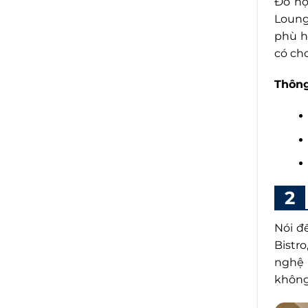
Đồ nộ
Loung
phù h
có cho
Thông
Nói đ
Bistr
nghệ 
không 