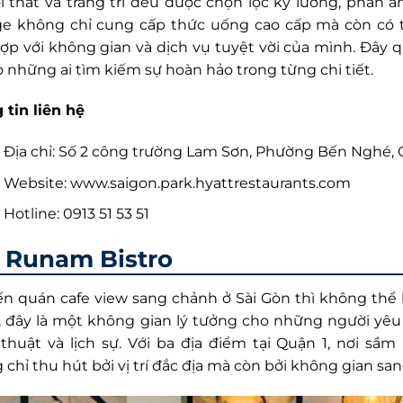
i thất và trang trí đều được chọn lọc kỹ lưỡng, phản án
e không chỉ cung cấp thức uống cao cấp mà còn có 
ợp với không gian và dịch vụ tuyệt vời của mình. Đây 
 những ai tìm kiếm sự hoàn hảo trong từng chi tiết.
 tin liên hệ
Địa chỉ: Số 2 công trường Lam Sơn, Phường Bến Nghé, 
Website: www.saigon.park.hyattrestaurants.com
Hotline: 0913 51 53 51
Runam Bistro
ến quán cafe view sang chảnh ở Sài Gòn thì không th
o, đây là một không gian lý tưởng cho những người yêu
thuật và lịch sự. Với ba địa điểm tại Quận 1, nơi sầm
chỉ thu hút bởi vị trí đắc địa mà còn bởi không gian sa