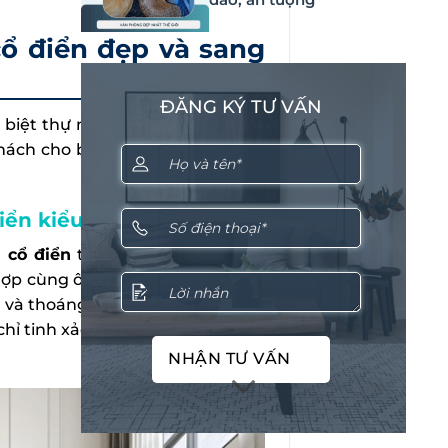
ổ điển đẹp và sang
ĐĂNG KÝ TƯ VẤN
 biệt thự nhờ vẻ đẹp sang trọng
ch cho biệt thự tân cổ điển ấn
điển kiểu Châu Âu
 cổ điển
thông tầng mang đến
ợp cùng ô cửa kính lớn giúp ánh
i và thoáng đãng. Điểm nhấn nổi
ỉ tinh xảo, góp phần tái hiện vẻ
NHẬN TƯ VẤN