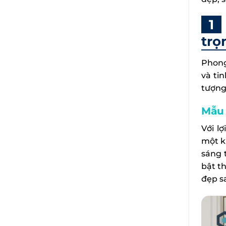
trọ
Phong
và ti
tượng
Mẫu 
Với lợ
một k
sáng 
bật t
đẹp s