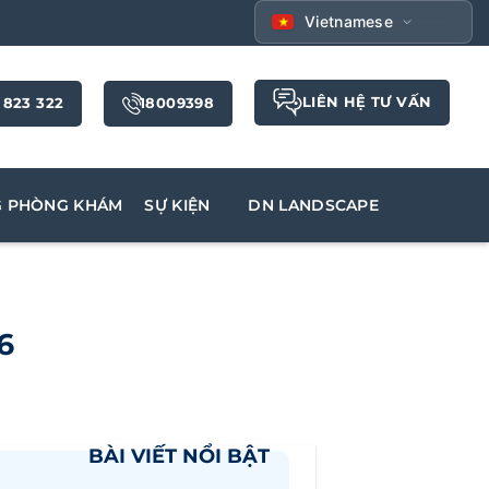
Vietnamese
LIÊN HỆ TƯ VẤN
 823 322
18009398
G PHÒNG KHÁM
SỰ KIỆN
DN LANDSCAPE
6
BÀI VIẾT NỔI BẬT