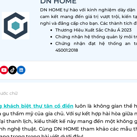
DN HOME
DN HOME tự hào với kinh nghiệm dày dặn tr
cam kết mang đến giá trị vượt trội, kiến t
nghi và đẳng cấp cho bạn. Các thành tích đa
Thương Hiệu Xuất Sắc Châu Á 2023
Chứng nhận hệ thống quản lý môi tr
Chứng nhận đạt hệ thống an t
45001:2018
hước chữ
 khách biệt thự tân cổ điển
luôn là không gian thể h
à gu thẩm mỹ của gia chủ. Với sự kết hợp hài hòa giữa n
đại thanh lịch, kiểu thiết kế này mang đến một không 
ính nghệ thuật. Cùng DN HOME tham khảo các mẫu th
ang trọng trong bài viết dưới đây!