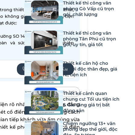
Thiết kế thi công văn
phòng Gò Vấp cũ trọn
ong thiết kế – thi công nội thất,
gói, chất lượng
ạo không gian sống hiện đại, tiện
̣t được:
Thiết kế thi công văn
ường SO 14001:2015
phòng Tân Phú cũ trọn
oàn và sức khỏe nghề nghiệp
gói, uy tín, giá tốt
Thiết kế căn hộ cho
người độc thân đẹp, giá
YÊU CẦU TƯ VẤN
rẻ, tiện ích
Mặc định
Lớn hơn
Thiết kế cảnh quan
chung cư: Tối ưu tiện ích
iện rõ nhất sự sang trọng, đẳng
& Gia tăng giá trị bất
động sản
ét cổ điển tinh tế và phong cách
gian tiếp khách vừa ấm cúng vừa
Chiêm ngưỡng 13+ văn
iết kế phòng khách tân cổ điển
phòng đẹp thế giới, độc
đáo, ấn tượng