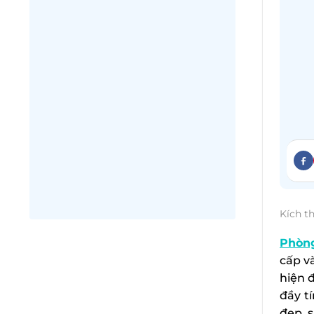
Kích t
Phòng
cấp v
hiện 
đầy t
đẹp, s