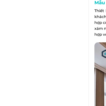
Mẫu n
Thiết
khách
hợp c
xám n
hợp vớ