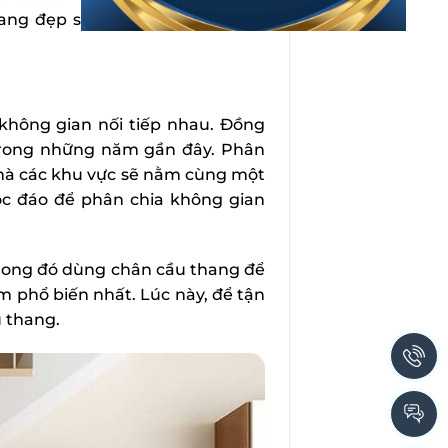
ng đẹp sau để đưa ra lựa chọn
không gian nối tiếp nhau. Đồng
ộ trong những năm gần đây. Phân
mà các khu vực sẽ nằm cùng một
độc đáo để phân chia không gian
trong đó dùng chân cầu thang để
 phổ biến nhất. Lúc này, để tận
u thang.