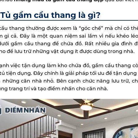
Tủ gầm cầu thang là gì?
ầu thang thường được xem là “góc chế” mà chỉ có th
m gì cả. Đây là một quan niệm sai lầm vì nếu khéo lé
dưới gầm cầu thang để chứa đồ. Rất nhiều gia đình đ
ho để lưu trữ những vật dụng ít được dùng trong nhà.
ạnh việc tận dụng làm kho chứa đồ, gầm cầu thang còn
 tủ tiện dụng. Đây chính là giải pháp tối ưu để tận dụn
là những căn nhà nhỏ. Bên cạnh chức năng lưu trữ, c
ụng trang trí và tạo điểm nhấn cho căn nhà.