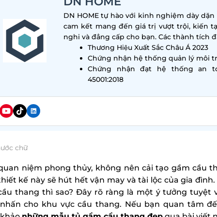
DN HOME
DN HOME tự hào với kinh nghiệm dày dặn tr
cam kết mang đến giá trị vượt trội, kiến t
nghi và đẳng cấp cho bạn. Các thành tích đa
Thương Hiệu Xuất Sắc Châu Á 2023
Chứng nhận hệ thống quản lý môi tr
Chứng nhận đạt hệ thống an t
45001:2018
hước chữ
quan niệm phong thủy, không nên cải tạo gầm cầu tha
hiết kế này sẽ hút hết vận may và tài lộc của gia đình. V
ầu thang thì sao? Đây rõ ràng là một ý tưởng tuyệt 
nhấn cho khu vực cầu thang. Nếu bạn quan tâm đến 
 khảo
những mẫu tủ gầm cầu thang đẹp
qua bài viết n