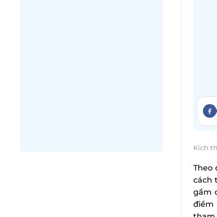
Kích t
Theo 
cách t
gầm c
điểm 
tham