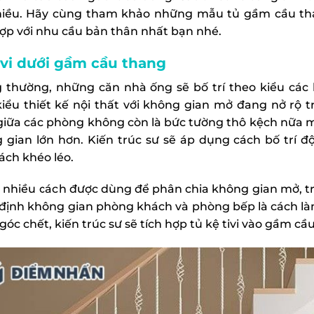
hiều. Hãy cùng tham khảo những mẫu tủ gầm cầu tha
ợp với nhu cầu bản thân nhất bạn nhé.
ivi dưới gầm cầu thang
 thường, những căn nhà ống sẽ bố trí theo kiểu các 
 kiểu thiết kế nội thất với không gian mở đang nở r
giữa các phòng không còn là bức tường thô kệch nữa 
 gian lớn hơn. Kiến trúc sư sẽ áp dụng cách bố trí 
ách khéo léo.
t nhiều cách được dùng để phân chia không gian mở, 
định không gian phòng khách và phòng bếp là cách làm
óc chết, kiến trúc sư sẽ tích hợp tủ kệ tivi vào gầm cầ