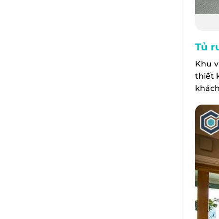
Tủ r
Khu v
thiết
khách,