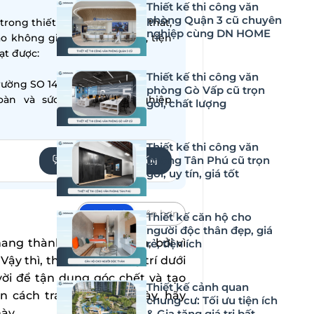
Thiết kế thi công văn
phòng Quận 3 cũ chuyên
ong thiết kế – thi công nội thất,
nghiệp cùng DN HOME
ạo không gian sống hiện đại, tiện
̣t được:
Thiết kế thi công văn
ường SO 14001:2015
phòng Gò Vấp cũ trọn
oàn và sức khỏe nghề nghiệp
gói, chất lượng
Thiết kế thi công văn
phòng Tân Phú cũ trọn
YÊU CẦU TƯ VẤN
gói, uy tín, giá tốt
Mặc định
Lớn hơn
Thiết kế căn hộ cho
người độc thân đẹp, giá
ng thành phòng vệ sinh, bởi vì
rẻ, tiện ích
ậy thì, thiết kế tủ trang trí dưới
vời để tận dụng góc chết và tạo
Thiết kế cảnh quan
cách trang trí nhà ở này, hãy
chung cư: Tối ưu tiện ích
ày.
& Gia tăng giá trị bất