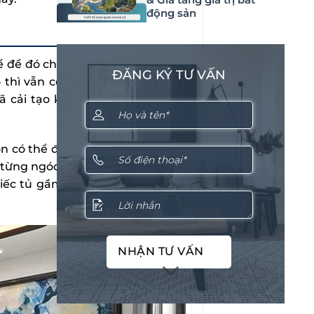
động sản
ể để đó chứ không thể tận dụng
ĐĂNG KÝ TƯ VẤN
o thì vẫn có thể tận dụng không
ã cải tạo khu vực này trở thành
 có thể được thiết kế trở thành
g từng ngóc ngách trong nhà, đặc
hiếc tủ gầm cầu thang còn có có
NHẬN TƯ VẤN