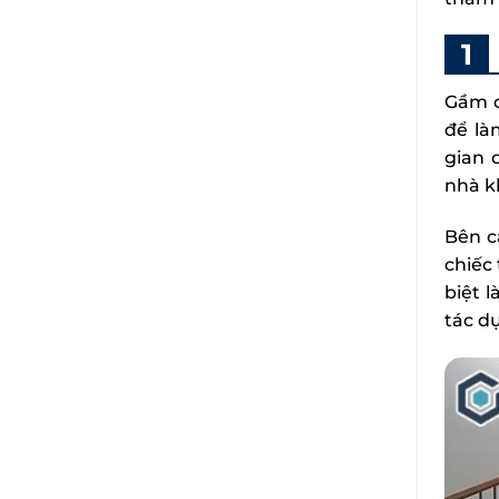
Gầm c
để là
gian 
nhà k
Bên c
chiếc
biệt 
tác d