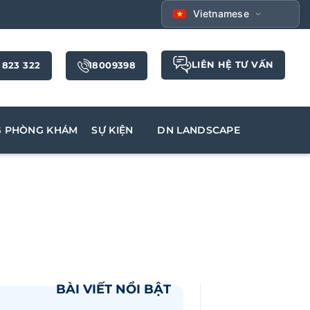
Vietnamese
LIÊN HỆ TƯ VẤN
 823 322
18009398
G PHÒNG KHÁM
SỰ KIỆN
DN LANDSCAPE
BÀI VIẾT NỔI BẬT