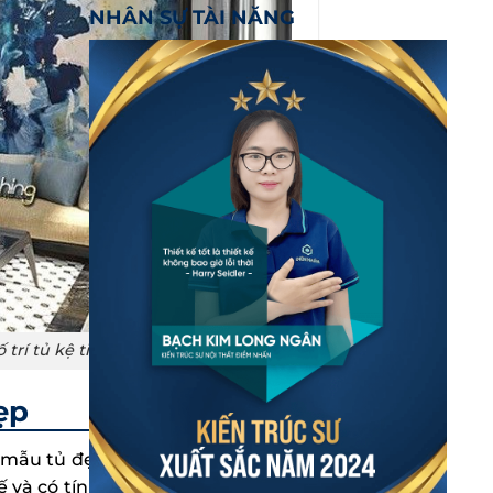
NHÂN SỰ TÀI NĂNG
trí tủ kệ tiện dụng
ẹp
 mẫu tủ đẹp được ra đời để phục
ế và có tính sáng tạo hơn khi xưa