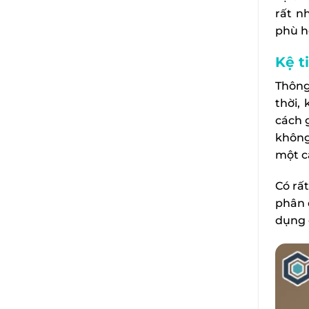
rất n
phù h
Kệ t
Thông
thời,
cách 
không
một c
Có rấ
phân 
dụng g