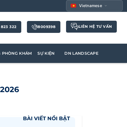
Vietnamese
LIÊN HỆ TƯ VẤN
 823 322
18009398
G PHÒNG KHÁM
SỰ KIỆN
DN LANDSCAPE
 2026
BÀI VIẾT NỔI BẬT