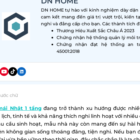
DN HOME
DN HOME tự hào với kinh nghiệm dày dặn tr
cam kết mang đến giá trị vượt trội, kiến t
nghi và đẳng cấp cho bạn. Các thành tích đa
Thương Hiệu Xuất Sắc Châu Á 2023
Chứng nhận hệ thống quản lý môi tr
Chứng nhận đạt hệ thống an t
45001:2018
hước chữ
ái Nhật 1 tầng
đang trở thành xu hướng được nhiều
lịch, tinh tế và khả năng thích nghi linh hoạt với nhiề
hu cầu sinh hoạt, mẫu nhà này còn mang đến sự hài h
ên không gian sống thoáng đãng, tiện nghi. Nếu bạn 
đại vừa bền vững theo thời gian, đây chắc chắn là lựa 