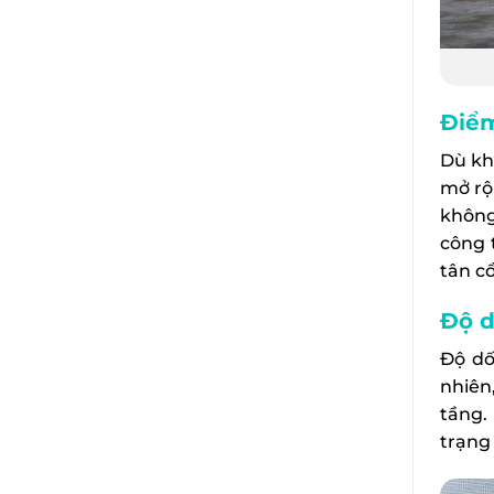
Điểm
Dù kh
mở rộ
không
công 
tân cổ
Độ d
Độ dố
nhiên
tầng.
trạng