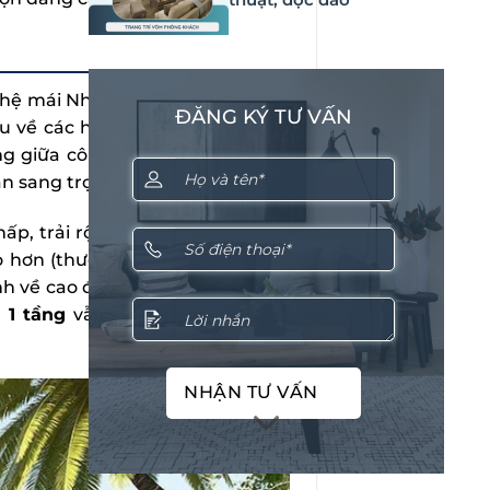
 hệ mái Nhật – loại mái có nguồn
ĐĂNG KÝ TƯ VẤN
 về các hướng. Thiết kế này lấy
ng giữa công trình và cảnh quan
n sang trọng.
hấp, trải rộng theo chiều ngang,
ỏ hơn (thường khoảng 20-35 độ),
h về cao độ và kỹ thuật thi công
 1 tầng
vẫn đảm bảo khả năng
NHẬN TƯ VẤN