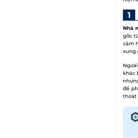
Nhà m
gốc t
cảm h
xung 
Ngoài
khác 
nhưng
để ph
thoát