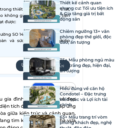
Thiết kế cảnh quan
chung cư: Tối ưu tiện ích
ong thiết kế – thi công nội thất,
& Gia tăng giá trị bất
ạo không gian sống hiện đại, tiện
động sản
̣t được:
Chiêm ngưỡng 13+ văn
ường SO 14001:2015
phòng đẹp thế giới, độc
oàn và sức khỏe nghề nghiệp
đáo, ấn tượng
35+ Mẫu phòng ngủ màu
đen trắng đẹp, hiện đại,
YÊU CẦU TƯ VẤN
ấn tượng
Mặc định
Lớn hơn
Hiểu đúng về căn hộ
Condotel – Đặc trưng
 gia đình lựa chọn nhờ vẻ đẹp
kiến trúc và Lợi ích tài
chính
u diện tích đất. Không chỉ đáp ứng
òa giữa kiến trúc và cảnh quan,
63+ Mẫu trang trí vòm
đang tìm kiếm một kiểu nhà vừa
phòng khách đẹp, nghệ
chọn đáng cân nhắc.
thuật, độc đáo