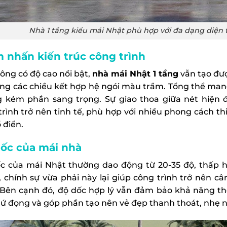
Nhà 1 tầng kiểu mái Nhật phù hợp với đa dạng diện 
 nhấn kiến trúc công trình
ông có độ cao nổi bật,
nhà mái Nhật 1 tầng
vẫn tạo đượ
ng các chiều kết hợp hệ ngói màu trầm. Tổng thể man
 kém phần sang trọng. Sự giao thoa giữa nét hiện đ
trình trở nên tinh tế, phù hợp với nhiều phong cách thi
 điển.
ốc của mái nhà
c của mái Nhật thường dao động từ 20-35 độ, thấp hơ
, chính sự vừa phải này lại giúp công trình trở nên c
 Bên cạnh đó, độ dốc hợp lý vẫn đảm bảo khả năng th
 ứ đọng và góp phần tạo nên vẻ đẹp thanh thoát, nhẹ 