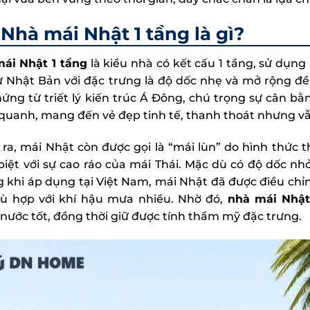
Nhà mái Nhật 1 tầng là gì?
ái Nhật 1 tầng
là kiểu nhà có kết cấu 1 tầng, sử dụng
ừ Nhật Bản với đặc trưng là độ dốc nhẹ và mở rộng đều
ứng từ triết lý kiến trúc Á Đông, chú trọng sự cân bằ
quanh, mang đến vẻ đẹp tinh tế, thanh thoát nhưng vẫ
 ra, mái Nhật còn được gọi là “mái lùn” do hình thức t
biệt với sự cao ráo của mái Thái. Mặc dù có độ dốc nh
 khi áp dụng tại Việt Nam, mái Nhật đã được điều chỉn
ù hợp với khí hậu mưa nhiều. Nhờ đó,
nhà mái Nhật
 nước tốt, đồng thời giữ được tính thẩm mỹ đặc trưng.