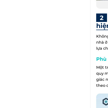
hiệ
Không
nhà ở
lựa c
Phù 
Một t
quy m
giác 
theo c