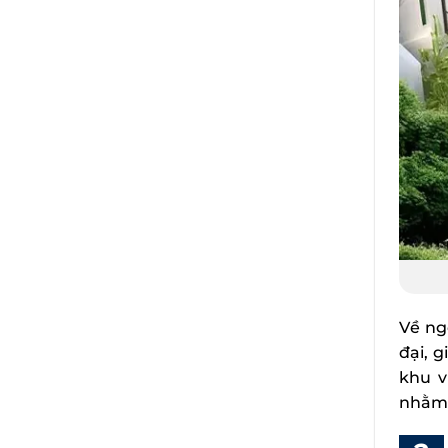
Về ng
đại, 
khu v
nhằm 