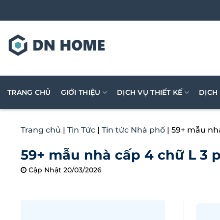
Bỏ
qua
nội
dung
TRANG CHỦ
GIỚI THIỆU
DỊCH VỤ THIẾT KẾ
DỊCH
Trang chủ
|
Tin Tức
|
Tin tức Nhà phố
|
59+ mẫu nhà
59+ mẫu nhà cấp 4 chữ L 3 
Cập Nhật 20/03/2026