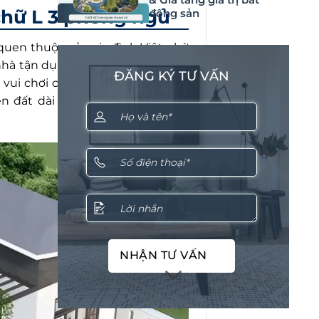
chữ L 3 phòng ngủ
động sản
quen thuộc của gia đình Việt nhờ
hà tận dụng tối ưu diện tích đất:
ĐĂNG KÝ TƯ VẤN
vui chơi cho trẻ nhỏ. Vì vậy, kiểu
ên đất dài hoặc góc cạnh không
NHẬN TƯ VẤN