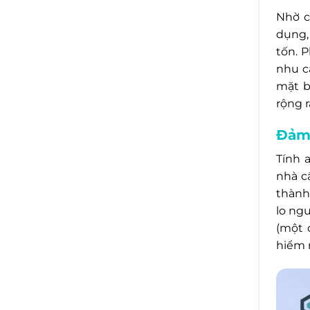
Nhờ c
dụng,
tốn. 
nhu c
mặt b
rộng r
Đảm 
Tính 
nhà c
thành
lo ng
(một 
hiểm 