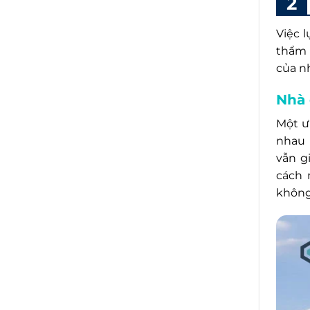
Việc 
thẩm 
của nh
Nhà 
Một ư
nhau 
vẫn g
cách 
không