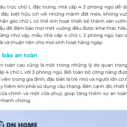
ấu trúc chữ L đặc trưng, nhà cấp 4 3 phòng ngủ dễ dà
 đặc biệt hữu ích với những mảnh đất méo, không vuô
Phần góc chữ L có thể linh hoạt thiết kế thành sân vườn
ầu để đảm bảo mọi mét vuông đều được khai thác hiệu
ằng như vậy, mẫu nhà cấp 4 chữ L 3 phòng ngủ tạo r
ãi và thuận tiện cho mọi sinh hoạt hằng ngày.
bảo an toàn
an toàn cao cũng là một trong những lý do quan trọn
ấp 4 chữ L với 3 phòng ngủ. Bởi toàn bộ công năng đượ
 viên trong gia đình, đặc biệt là trẻ nhỏ và người lớn 
uy hiểm khi phải sử dụng cầu thang. Bên cạnh đó, thiết 
cửa chính và một cửa phụ), giúp tăng thêm sự an toàn 
nhanh chóng.