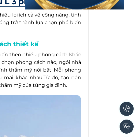
hữ L 3 phòng ngủ?
ều lợi ích cả về công năng, tính
hóng trở thành lựa chọn phổ biến
ách thiết kế
biến theo nhiều phong cách khác
ựa chọn phong cách nào, ngôi nhà
tính thẩm mỹ nổi bật. Mỗi phong
ểu mái khác nhau.Từ đó, tạo nên
 thẩm mỹ của từng gia đình.