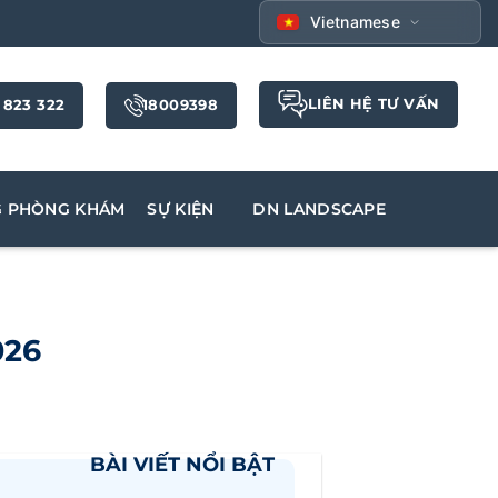
Vietnamese
LIÊN HỆ TƯ VẤN
 823 322
18009398
G PHÒNG KHÁM
SỰ KIỆN
DN LANDSCAPE
026
BÀI VIẾT NỔI BẬT