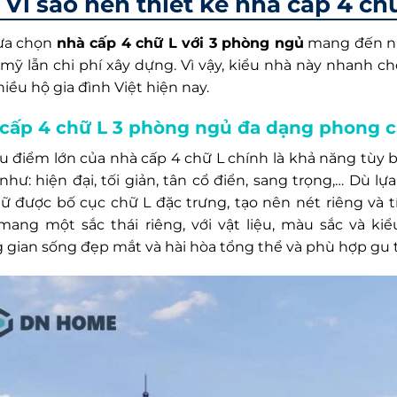
Vì sao nên thiết kế nhà cấp 4 c
lựa chọn
nhà cấp 4 chữ L với 3 phòng ngủ
mang đến nhi
mỹ lẫn chi phí xây dựng. Vì vậy, kiểu nhà này nhanh c
iều hộ gia đình Việt hiện nay.
cấp 4 chữ L 3 phòng ngủ đa dạng phong c
u điểm lớn của nhà cấp 4 chữ L chính là khả năng tùy 
như: hiện đại, tối giản, tân cổ điển, sang trọng,… Dù l
iữ được bố cục chữ L đặc trưng, tạo nên nét riêng và 
mang một sắc thái riêng, với vật liệu, màu sắc và ki
 gian sống đẹp mắt và hài hòa tổng thể và phù hợp gu