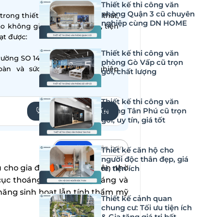
Thiết kế thi công văn
phòng Quận 3 cũ chuyên
ong thiết kế – thi công nội thất,
nghiệp cùng DN HOME
ạo không gian sống hiện đại, tiện
̣t được:
Thiết kế thi công văn
ường SO 14001:2015
phòng Gò Vấp cũ trọn
oàn và sức khỏe nghề nghiệp
gói, chất lượng
Thiết kế thi công văn
phòng Tân Phú cũ trọn
YÊU CẦU TƯ VẤN
gói, uy tín, giá tốt
Mặc định
Lớn hơn
Thiết kế căn hộ cho
người độc thân đẹp, giá
 cho gia đình 3-5 thành viên nhờ
rẻ, tiện ích
cục thoáng đãng, dễ lấy sáng và
năng sinh hoạt lẫn tính thẩm mỹ
Thiết kế cảnh quan
chung cư: Tối ưu tiện ích
& Gia tăng giá trị bất