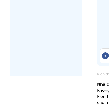
Kích t
Nhà c
không
kiến 
cho m