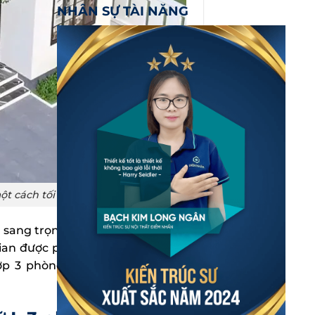
NHÂN SỰ TÀI NĂNG
ột cách tối ưu, hiệu quả
t sang trọng hoặc mái bằng hiện
gian được phân chia khoa học với
p 3 phòng ngủ bố trí tách biệt