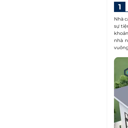
Nhà c
sự tiệ
khoảng
nhà n
vuông