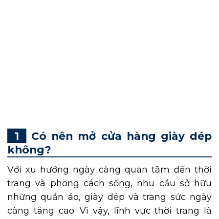
Trong thị trường thời trang đầy cạnh tranh
như hiện nay, việc
mở cửa hàng giày dép
đòi
hỏi sự chuẩn bị kỹ lưỡng từ chiến lược sản
phẩm đến hình ảnh thương hiệu. Bài viết dưới
đây sẽ bật mí cho bạn những kinh nghiệm
thiết thực để khởi nghiệp hiệu quả, tránh rủi
ro và tạo dựng được thương hiệu giày dép
bền vững.
Có nên mở cửa hàng giày dép
không?
Với xu hướng ngày càng quan tâm đến thời
trang và phong cách sống, nhu cầu sở hữu
những quần áo, giày dép và trang sức ngày
càng tăng cao. Vì vậy, lĩnh vực thời trang là