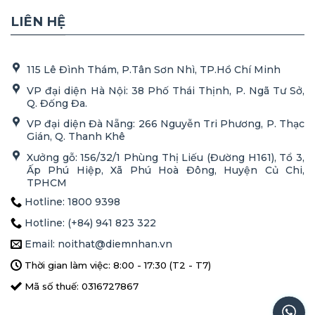
LIÊN HỆ
115 Lê Đình Thám, P.Tân Sơn Nhì, TP.Hồ Chí Minh
VP đại diện Hà Nội: 38 Phố Thái Thịnh, P. Ngã Tư Sở,
Q. Đống Đa.
VP đại diện Đà Nẵng: 266 Nguyễn Tri Phương, P. Thạc
Gián, Q. Thanh Khê
Xưởng gỗ: 156/32/1 Phùng Thị Liếu (Đường H161), Tổ 3,
Ấp Phú Hiệp, Xã Phú Hoà Đông, Huyện Củ Chi,
TPHCM
Hotline: 1800 9398
Hotline: (+84) 941 823 322
Email: noithat@diemnhan.vn
Thời gian làm việc: 8:00 - 17:30 (T2 - T7)
Mã số thuế: 0316727867