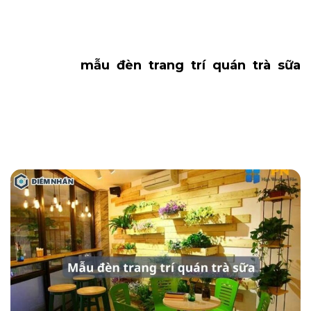
Sử dụng đèn trang trí quán trà sữa cũng là
cách decor không gian trở lên ấn tượng và
thu hút khách hàng. Vậy bạn đã chọn được
cho mình
mẫu đèn trang trí quán trà sữa
phù hợp với không gian quán của mình chưa?
Hôm nay DN HOME sẽ gợi ý với bạn những
mẫu đèn được ưa chuộng nhất khi decor
quán trà sữa trong bài viết sau.