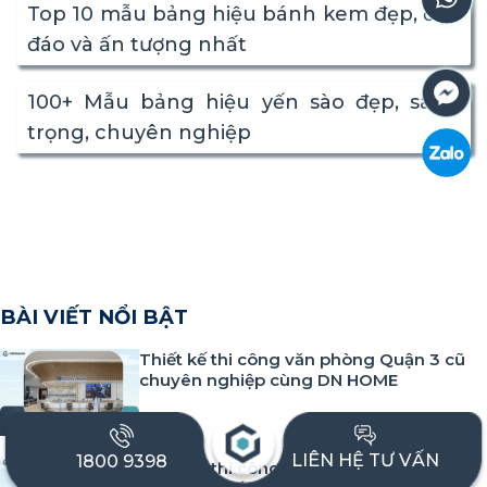
Top 10 mẫu bảng hiệu bánh kem đẹp, độc
đáo và ấn tượng nhất
100+ Mẫu bảng hiệu yến sào đẹp, sang
trọng, chuyên nghiệp
BÀI VIẾT NỔI BẬT
Thiết kế thi công văn phòng Quận 3 cũ
chuyên nghiệp cùng DN HOME
LIÊN HỆ TƯ VẤN
1800 9398
Thiết kế thi công văn phòng Gò Vấp cũ