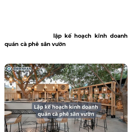
Để kinh doanh quán cafe sân vườn hiệu quả,
thì việc lên kế hoạch chi tiết về mặt bằng, quy
mô, bố trí nội thất, chuẩn bị trang thiết bị máy
móc… là vô cùng cần thiết. DN HOME sẽ chia
sẻ với bạn cách
lập kế hoạch kinh doanh
quán cà phê sân vườn
thành công hơn mong
đợi qua bài viết sau.