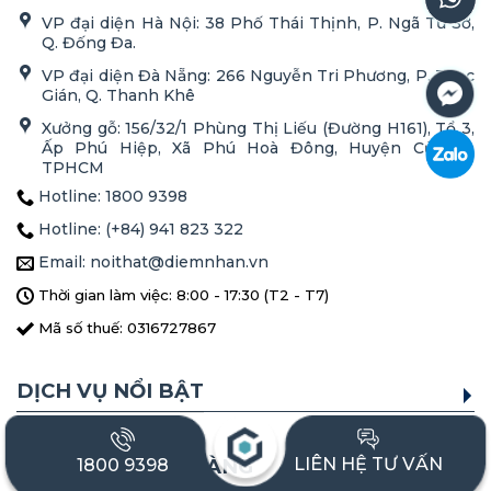
VP đại diện Hà Nội: 38 Phố Thái Thịnh, P. Ngã Tư Sở,
Q. Đống Đa.
VP đại diện Đà Nẵng: 266 Nguyễn Tri Phương, P. Thạc
Gián, Q. Thanh Khê
Xưởng gỗ: 156/32/1 Phùng Thị Liếu (Đường H161), Tổ 3,
Ấp Phú Hiệp, Xã Phú Hoà Đông, Huyện Củ Chi,
TPHCM
Hotline: 1800 9398
Hotline: (+84) 941 823 322
Email: noithat@diemnhan.vn
Thời gian làm việc: 8:00 - 17:30 (T2 - T7)
Mã số thuế: 0316727867
DỊCH VỤ NỔI BẬT
LIÊN HỆ TƯ VẤN
1800 9398
HỖ TRỢ KHÁCH HÀNG