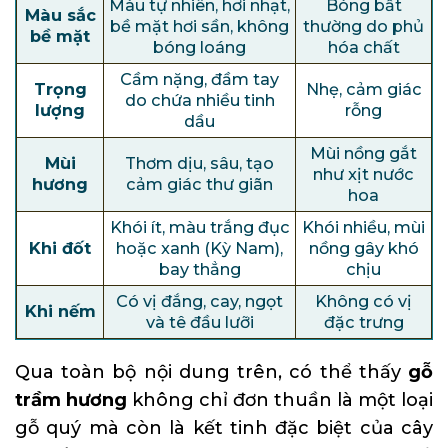
Màu tự nhiên, hơi nhạt,
Bóng bất
Màu sắc
bề mặt hơi sần, không
thường do phủ
bề mặt
bóng loáng
hóa chất
Cầm nặng, đầm tay
Trọng
Nhẹ, cảm giác
do chứa nhiều tinh
lượng
rỗng
dầu
Mùi nồng gắt
Mùi
Thơm dịu, sâu, tạo
như xịt nước
hương
cảm giác thư giãn
hoa
Khói ít, màu trắng đục
Khói nhiều, mùi
Khi đốt
hoặc xanh (Kỳ Nam),
nồng gây khó
bay thẳng
chịu
Có vị đắng, cay, ngọt
Không có vị
Khi nếm
và tê đầu lưỡi
đặc trưng
Qua toàn bộ nội dung trên, có thể thấy
gỗ
trầm hương
không chỉ đơn thuần là một loại
gỗ quý mà còn là kết tinh đặc biệt của cây