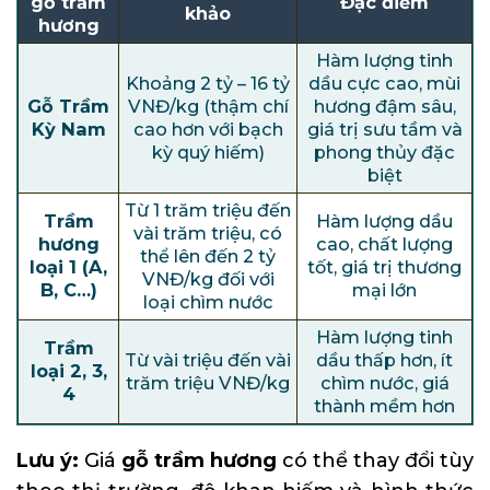
gỗ trầm
Đặc điểm
khảo
hương
Hàm lượng tinh
Khoảng 2 tỷ – 16 tỷ
dầu cực cao, mùi
Gỗ Trầm
VNĐ/kg (thậm chí
hương đậm sâu,
Kỳ Nam
cao hơn với bạch
giá trị sưu tầm và
kỳ quý hiếm)
phong thủy đặc
biệt
Từ 1 trăm triệu đến
Trầm
Hàm lượng dầu
vài trăm triệu, có
hương
cao, chất lượng
thể lên đến 2 tỷ
loại 1 (A,
tốt, giá trị thương
VNĐ/kg đối với
B, C…)
mại lớn
loại chìm nước
Hàm lượng tinh
Trầm
Từ vài triệu đến vài
dầu thấp hơn, ít
loại 2, 3,
trăm triệu VNĐ/kg
chìm nước, giá
4
thành mềm hơn
Lưu ý:
Giá
gỗ trầm hương
có thể thay đổi tùy