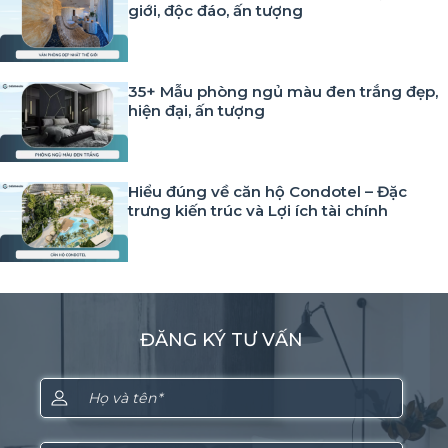
giới, độc đáo, ấn tượng
35+ Mẫu phòng ngủ màu đen trắng đẹp,
hiện đại, ấn tượng
Hiểu đúng về căn hộ Condotel – Đặc
trưng kiến trúc và Lợi ích tài chính
ĐĂNG KÝ TƯ VẤN