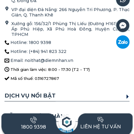
Q. Đống Đa.
VP đại diện Đà Nẵng: 266 Nguyễn Tri Phương, P. Thạc
Gián, Q. Thanh Khê
Xưởng gỗ: 156/32/1 Phùng Thị Liếu (Đường H161), Tổ 3,
Ấp Phú Hiệp, Xã Phú Hoà Đông, Huyện Củ Chi,
TPHCM
Hotline: 1800 9398
Hotline: (+84) 941 823 322
Email: noithat@diemnhan.vn
Thời gian làm việc: 8:00 - 17:30 (T2 - T7)
Mã số thuế: 0316727867
DỊCH VỤ NỔI BẬT
HỖ TRỢ KHÁCH HÀNG
LIÊN HỆ TƯ VẤN
1800 9398